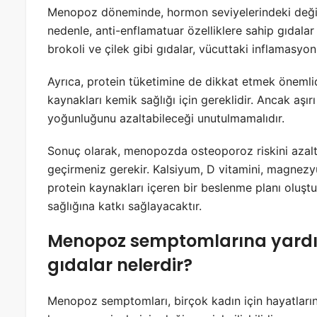
Menopoz döneminde, hormon seviyelerindeki değişik
nedenle, anti-enflamatuar özelliklere sahip gıdala
brokoli ve çilek gibi gıdalar, vücuttaki inflamasyo
Ayrıca, protein tüketimine de dikkat etmek önemlidi
kaynakları kemik sağlığı için gereklidir. Ancak aşı
yoğunluğunu azaltabileceği unutulmamalıdır.
Sonuç olarak, menopozda osteoporoz riskini azaltm
geçirmeniz gerekir. Kalsiyum, D vitamini, magnezyu
protein kaynakları içeren bir beslenme planı oluş
sağlığına katkı sağlayacaktır.
Menopoz semptomlarına yardımc
gıdalar nelerdir?
Menopoz semptomları, birçok kadın için hayatların