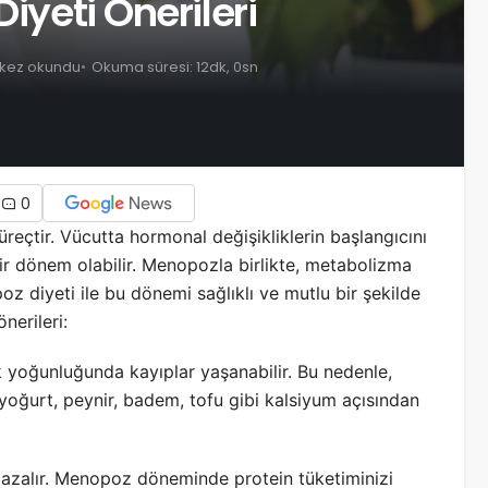
iyeti Önerileri
 kez okundu
Okuma süresi: 12dk, 0sn
0
eçtir. Vücutta hormonal değişikliklerin başlangıcını
bir dönem olabilir. Menopozla birlikte, metabolizma
oz diyeti ile bu dönemi sağlıklı ve mutlu bir şekilde
nerileri:
 yoğunluğunda kayıplar yaşanabilir. Bu nedenle,
 yoğurt, peynir, badem, tofu gibi kalsiyum açısından
 azalır. Menopoz döneminde protein tüketiminizi