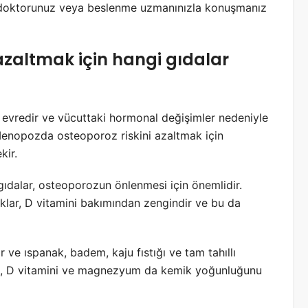
in doktorunuz veya beslenme uzmanınızla konuşmanız
azaltmak için hangi gıdalar
 evredir ve vücuttaki hormonal değişimler nedeniyle
 Menopozda osteoporoz riskini azaltmak için
kir.
 gıdalar, osteoporozun önlenmesi için önemlidir.
ıklar, D vitamini bakımından zengindir ve bu da
ve ıspanak, badem, kaju fıstığı ve tam tahıllı
ra, D vitamini ve magnezyum da kemik yoğunluğunu