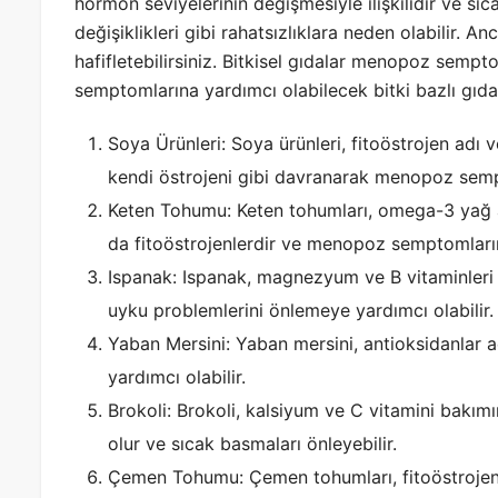
hormon seviyelerinin değişmesiyle ilişkilidir ve sı
değişiklikleri gibi rahatsızlıklara neden olabilir
hafifletebilirsiniz. Bitkisel gıdalar menopoz sempt
semptomlarına yardımcı olabilecek bitki bazlı gıda
Soya Ürünleri: Soya ürünleri, fitoöstrojen adı ve
kendi östrojeni gibi davranarak menopoz sempt
Keten Tohumu: Keten tohumları, omega-3 yağ as
da fitoöstrojenlerdir ve menopoz semptomlarını
Ispanak: Ispanak, magnezyum ve B vitaminleri a
uyku problemlerini önlemeye yardımcı olabilir.
Yaban Mersini: Yaban mersini, antioksidanlar 
yardımcı olabilir.
Brokoli: Brokoli, kalsiyum ve C vitamini bakım
olur ve sıcak basmaları önleyebilir.
Çemen Tohumu: Çemen tohumları, fitoöstrojenl