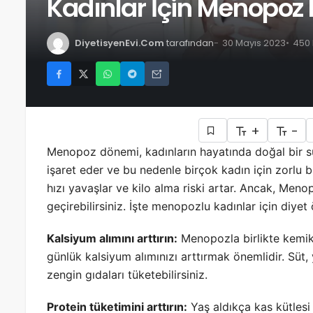
Kadınlar İçin Menopoz D
DiyetisyenEvi.Com
tarafından
30 Mayıs 2023
450
+
-
Menopoz dönemi, kadınların hayatında doğal bir sür
işaret eder ve bu nedenle birçok kadın için zorlu 
hızı yavaşlar ve kilo alma riski artar. Ancak, Menop
geçirebilirsiniz. İşte menopozlu kadınlar için diyet ö
Kalsiyum alımını arttırın:
Menopozla birlikte kemik
günlük kalsiyum alımınızı arttırmak önemlidir. Süt,
zengin gıdaları tüketebilirsiniz.
Protein tüketimini arttırın:
Yaş aldıkça kas kütlesi