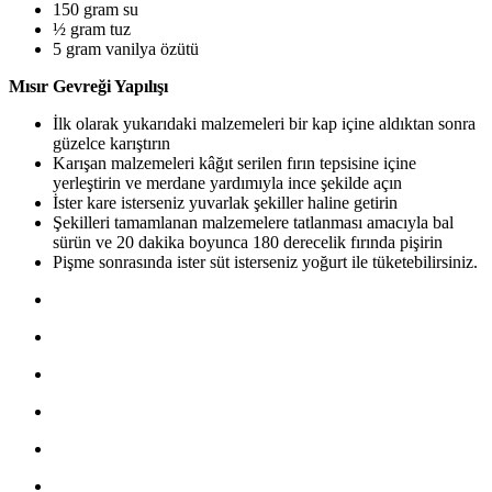
150 gram su
½ gram tuz
5 gram vanilya özütü
Mısır Gevreği Yapılışı
İlk olarak yukarıdaki malzemeleri bir kap içine aldıktan sonra
güzelce karıştırın
Karışan malzemeleri kâğıt serilen fırın tepsisine içine
yerleştirin ve merdane yardımıyla ince şekilde açın
İster kare isterseniz yuvarlak şekiller haline getirin
Şekilleri tamamlanan malzemelere tatlanması amacıyla bal
sürün ve 20 dakika boyunca 180 derecelik fırında pişirin
Pişme sonrasında ister süt isterseniz yoğurt ile tüketebilirsiniz.