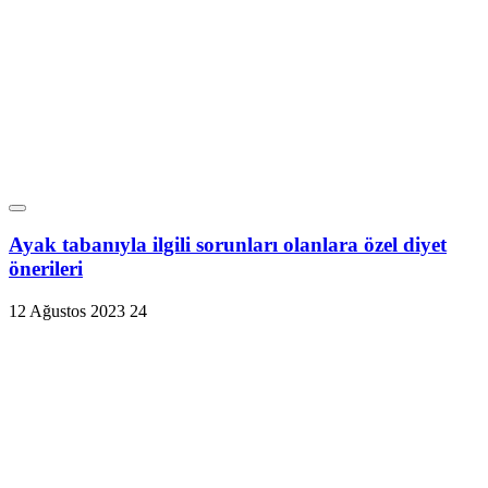
Ayak tabanıyla ilgili sorunları olanlara özel diyet
önerileri
12 Ağustos 2023
24