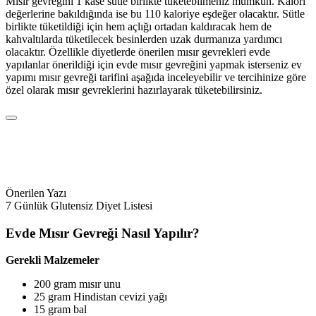
Mısır gevreğini 1 kâse sütle birlikte tüketebilmeniz mümkün. Kalori
değerlerine bakıldığında ise bu 110 kaloriye eşdeğer olacaktır. Sütle
birlikte tüketildiği için hem açlığı ortadan kaldıracak hem de
kahvaltılarda tüketilecek besinlerden uzak durmanıza yardımcı
olacaktır. Özellikle diyetlerde önerilen mısır gevrekleri evde
yapılanlar önerildiği için evde mısır gevreğini yapmak isterseniz ev
yapımı mısır gevreği tarifini aşağıda inceleyebilir ve tercihinize göre
özel olarak mısır gevreklerini hazırlayarak tüketebilirsiniz.
Önerilen Yazı
7 Günlük Glutensiz Diyet Listesi
Evde Mısır Gevreği Nasıl Yapılır?
Gerekli Malzemeler
200 gram mısır unu
25 gram Hindistan cevizi yağı
15 gram bal