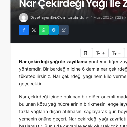
Nar Çekirdeği Yağı İle
DiyetisyenEvi.Com
tarafından
4 Mart 2022
3228 k
+
-
Nar çekirdeği yağı ile zayıflama
yöntemi diğer zayı
yöntemdir. Bir bardağın içine 6 damla nar çekirdeğ
tüketebilirsiniz. Nar çekirdeği yağı hem kilo verm
geçecektir.
Nar çekirdeği içinde bulunan bir diğer önemli mad
bulunan kötü yağ hücrelerinin birikmesini engelley
fazla yağların dışarı atılmasını sağlayarak gün b
yemenin önüne geçeri. Nar çekirdeği yağı zayıflat
başlamıştır. Bunu da cevaplayacak olursak tok tutm