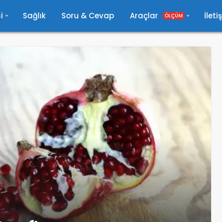
i
Sağlık
Soru & Cevap
Araçlar
İleti
ÖLÇÜM