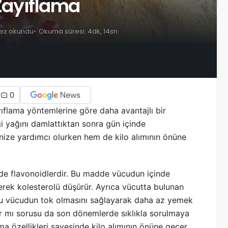
 Zayıflama
ez okundu
Okuma süresi: 4dk, 14sn
0
flama yöntemlerine göre daha avantajlı bir
i yağını damlattıktan sonra gün içinde
enize yardımcı olurken hem de kilo alımının önüne
de flavonoidlerdir. Bu madde vücudun içinde
erek kolesterolü düşürür. Ayrıca vücutta bulunan
oyu vücudun tok olmasını sağlayarak daha az yemek
ır mı sorusu da son dönemlerde sıklıkla sorulmaya
a özellikleri sayesinde kilo alımının önüne geçer.