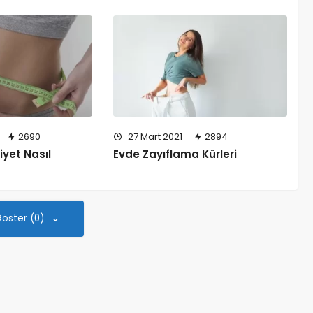
2690
27 Mart 2021
2894
iyet Nasıl
Evde Zayıflama Kürleri
Göster (0)