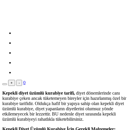
0
+
-
Kepekli diyet üzümlü kurabiye tarifi,
diyet dönemlerinde canı
kurabiye çeken ancak tüketemeyen bireyler için hazırlanmış özel bir
kurabiye tarifidir. Oldukça hafif bir yapıya sahip olan kepekli diyet
üzümlü kurabiye, diyet yapanların diyetlerini olumsuz yönde
etkilemeyecek bir lezzettir. BU nedenle diyet sırasında kepekli
üzümlü kurabiyeyi rahatlıkla tüketebilirsiniz.
Kepekli Diyet Üzümlü Kurabiye İçin Gerekli Malzemeler;