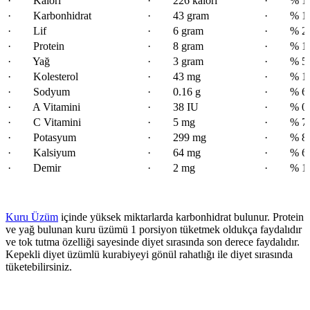
· Kalori
· 226 kalori
· % 10
· Karbonhidrat
· 43 gram
· % 13
· Lif
· 6 gram
· % 23
· Protein
· 8 gram
· % 15
· Yağ
· 3 gram
· % 5.
· Kolesterol
· 43 mg
· % 14
· Sodyum
· 0.16 g
· % 6.
· A Vitamini
· 38 IU
· % 0.
· C Vitamini
· 5 mg
· % 7.
· Potasyum
· 299 mg
· % 8.
· Kalsiyum
· 64 mg
· % 6.
· Demir
· 2 mg
· % 13
Kuru Üzüm
içinde yüksek miktarlarda karbonhidrat bulunur. Protein
ve yağ bulunan kuru üzümü 1 porsiyon tüketmek oldukça faydalıdır
ve tok tutma özelliği sayesinde diyet sırasında son derece faydalıdır.
Kepekli diyet üzümlü kurabiyeyi gönül rahatlığı ile diyet sırasında
tüketebilirsiniz.