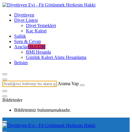
Diyetisyen
Diyet Listesi
Diyet Yemekleri
Kaç Kalori
Sağlık
Soru & Cevap
Araçlar
ÖLÇÜM
BMI Hesapla
Günlük Kalori Alımı Hesaplama
İletişim
Arama Yap
Bildirimler
Bildiriminiz bulunmamaktadır.