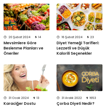
20 Şubat 2024
14
16 Şubat 2024
23
Mevsimlere Göre
Diyet Yemeği Tarifleri:
Beslenme Planları ve
Lezzetli ve Düşük
Öneriler
Kalorili Seçenekler
31 Ocak 2024
13
31 Aralık 2022
1653
Karaciğer Dostu
Çorba Diyeti Nedir?