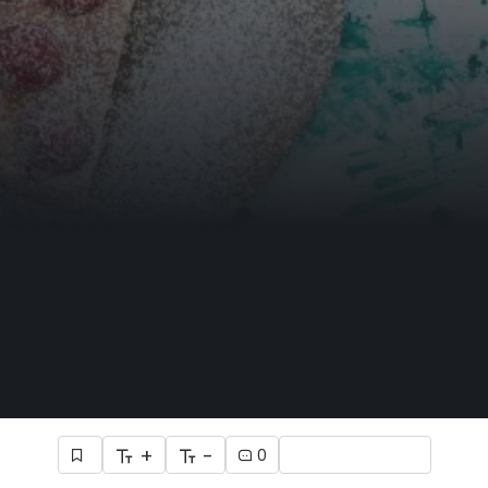
+
-
0