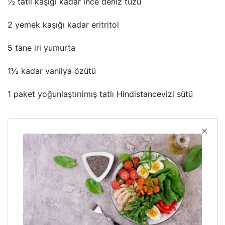
½ tatlı kaşığı kadar ince deniz tuzu
2 yemek kaşığı kadar eritritol
5 tane iri yumurta
1½ kadar vanilya özütü
1 paket yoğunlaştırılmış tatlı Hindistancevizi sütü