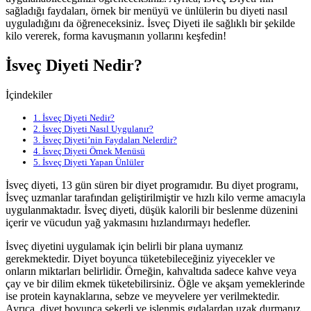
sağladığı faydaları, örnek bir menüyü ve ünlülerin bu diyeti nasıl
uyguladığını da öğreneceksiniz. İsveç Diyeti ile sağlıklı bir şekilde
kilo vererek, forma kavuşmanın yollarını keşfedin!
İsveç Diyeti Nedir?
İçindekiler
1.
İsveç Diyeti Nedir?
2.
İsveç Diyeti Nasıl Uygulanır?
3.
İsveç Diyeti’nin Faydaları Nelerdir?
4.
İsveç Diyeti Örnek Menüsü
5.
İsveç Diyeti Yapan Ünlüler
İsveç diyeti, 13 gün süren bir diyet programıdır. Bu diyet programı,
İsveç uzmanlar tarafından geliştirilmiştir ve hızlı kilo verme amacıyla
uygulanmaktadır. İsveç diyeti, düşük kalorili bir beslenme düzenini
içerir ve vücudun yağ yakmasını hızlandırmayı hedefler.
İsveç diyetini uygulamak için belirli bir plana uymanız
gerekmektedir. Diyet boyunca tüketebileceğiniz yiyecekler ve
onların miktarları belirlidir. Örneğin, kahvaltıda sadece kahve veya
çay ve bir dilim ekmek tüketebilirsiniz. Öğle ve akşam yemeklerinde
ise protein kaynaklarına, sebze ve meyvelere yer verilmektedir.
Ayrıca, diyet boyunca şekerli ve işlenmiş gıdalardan uzak durmanız