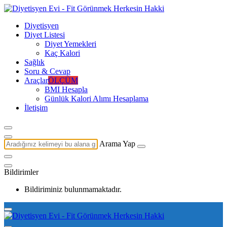
Diyetisyen
Diyet Listesi
Diyet Yemekleri
Kaç Kalori
Sağlık
Soru & Cevap
Araçlar
ÖLÇÜM
BMI Hesapla
Günlük Kalori Alımı Hesaplama
İletişim
Arama Yap
Bildirimler
Bildiriminiz bulunmamaktadır.