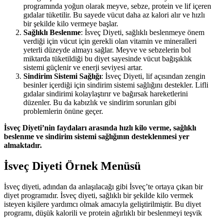
programında yoğun olarak meyve, sebze, protein ve lif içeren
gıdalar tüketilir. Bu sayede vücut daha az kalori alır ve hızlı
bir şekilde kilo vermeye başlar.
Sağlıklı Beslenme
: İsveç Diyeti, sağlıklı beslenmeye önem
verdiği için vücut için gerekli olan vitamin ve mineralleri
yeterli düzeyde almayı sağlar. Meyve ve sebzelerin bol
miktarda tüketildiği bu diyet sayesinde vücut bağışıklık
sistemi güçlenir ve enerji seviyesi artar.
Sindirim Sistemi Sağlığı
: İsveç Diyeti, lif açısından zengin
besinler içerdiği için sindirim sistemi sağlığını destekler. Lifli
gıdalar sindirimi kolaylaştırır ve bağırsak hareketlerini
düzenler. Bu da kabızlık ve sindirim sorunları gibi
problemlerin önüne geçer.
İsveç Diyeti’nin faydaları arasında hızlı kilo verme, sağlıklı
beslenme ve sindirim sistemi sağlığının desteklenmesi yer
almaktadır.
İsveç Diyeti Örnek Menüsü
İsveç diyeti, adından da anlaşılacağı gibi İsveç’te ortaya çıkan bir
diyet programıdır. İsveç diyeti, sağlıklı bir şekilde kilo vermek
isteyen kişilere yardımcı olmak amacıyla geliştirilmiştir. Bu diyet
programı, düşük kalorili ve protein ağırlıklı bir beslenmeyi teşvik