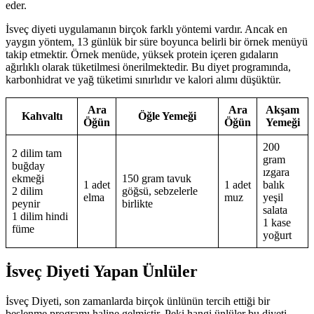
eder.
İsveç diyeti uygulamanın birçok farklı yöntemi vardır. Ancak en
yaygın yöntem, 13 günlük bir süre boyunca belirli bir örnek menüyü
takip etmektir. Örnek menüde, yüksek protein içeren gıdaların
ağırlıklı olarak tüketilmesi önerilmektedir. Bu diyet programında,
karbonhidrat ve yağ tüketimi sınırlıdır ve kalori alımı düşüktür.
Ara
Ara
Akşam
Kahvaltı
Öğle Yemeği
Öğün
Öğün
Yemeği
200
2 dilim tam
gram
buğday
ızgara
ekmeği
150 gram tavuk
1 adet
1 adet
balık
2 dilim
göğsü, sebzelerle
elma
muz
yeşil
peynir
birlikte
salata
1 dilim hindi
1 kase
füme
yoğurt
İsveç Diyeti Yapan Ünlüler
İsveç Diyeti, son zamanlarda birçok ünlünün tercih ettiği bir
beslenme programı haline gelmiştir. Peki hangi ünlüler bu diyeti