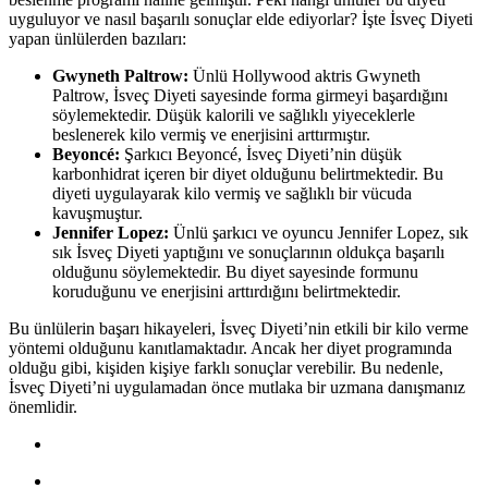
uyguluyor ve nasıl başarılı sonuçlar elde ediyorlar? İşte İsveç Diyeti
yapan ünlülerden bazıları:
Gwyneth Paltrow:
Ünlü Hollywood aktris Gwyneth
Paltrow, İsveç Diyeti sayesinde forma girmeyi başardığını
söylemektedir. Düşük kalorili ve sağlıklı yiyeceklerle
beslenerek kilo vermiş ve enerjisini arttırmıştır.
Beyoncé:
Şarkıcı Beyoncé, İsveç Diyeti’nin düşük
karbonhidrat içeren bir diyet olduğunu belirtmektedir. Bu
diyeti uygulayarak kilo vermiş ve sağlıklı bir vücuda
kavuşmuştur.
Jennifer Lopez:
Ünlü şarkıcı ve oyuncu Jennifer Lopez, sık
sık İsveç Diyeti yaptığını ve sonuçlarının oldukça başarılı
olduğunu söylemektedir. Bu diyet sayesinde formunu
koruduğunu ve enerjisini arttırdığını belirtmektedir.
Bu ünlülerin başarı hikayeleri, İsveç Diyeti’nin etkili bir kilo verme
yöntemi olduğunu kanıtlamaktadır. Ancak her diyet programında
olduğu gibi, kişiden kişiye farklı sonuçlar verebilir. Bu nedenle,
İsveç Diyeti’ni uygulamadan önce mutlaka bir uzmana danışmanız
önemlidir.