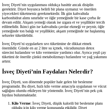
İsveç Diyeti’nin uygulanması oldukça basittir ancak disiplin
gerektirir. Diyet boyunca belirli bir plana uymanız ve önerilen
yiyecekleri tüketmeniz gerekmektedir. İlk gün kahvaltıda
karbonhidrat alımı sınırlıdır ve öğle yemeğinde bir kase çorba ile
devam edilir. Akşam yemeği olarak ise ızgara et ve yeşillikler tercih
edilmelidir. İkinci gün ise kahvaltıda çavdar ekmeği ve peynir, öğle
yemeğinde ton balığı ve yeşillikler, akşam yemeğinde ise haşlanmış
sebzeler tüketilebilir.
İsveç Diyeti’ni uygularken sıvı tüketimine de dikkat etmek
önemlidir. Günde en az 2 litre su içmek, vücudunuzun detox
sürecini hızlandırır ve kilo vermenize yardımcı olur. Ayrıca yeşil çay
tüketimi de önerilir çünkü metabolizmayı hızlandırır ve yağ yakımını
artırır.
İsveç Diyeti’nin Faydaları Nelerdir?
İsveç Diyeti, son dönemde popüler hale gelen bir beslenme
programıdır. Bu diyet, hızlı kilo verme amacıyla uygulanan ve vücut
sağlığını olumlu etkileyen bir yöntemdir. İsveç Diyeti’nin pek çok
faydası bulunmaktadır.
Kilo Verme
: İsveç Diyeti, düşük kalorili bir beslenme planı
olduğu için kilo verme konusunda etkilidir. Diyet