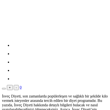
0
+
-
İsveç Diyeti, son zamanlarda popülerleşen ve sağlıklı bir şekilde kilo
vermek isteyenler arasında tercih edilen bir diyet programıdır. Bu
yazıda, İsveç Diyeti hakkında detaylı bilgileri bulacak ve nasıl
uygulanabileceğinizi öğreneceksiniz. Ayrıca, İsveç Diyeti’nin