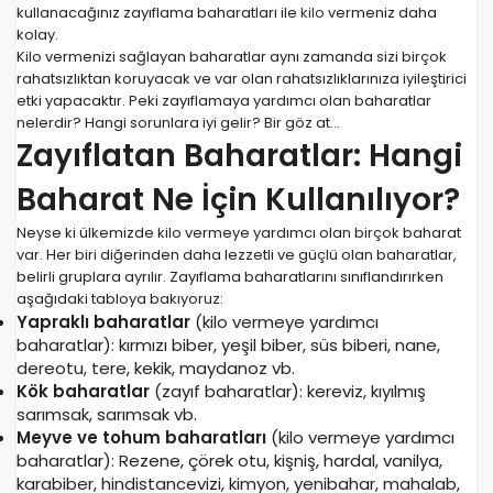
kullanacağınız zayıflama baharatları ile
kilo
vermeniz daha
kolay.
Kilo vermenizi sağlayan baharatlar aynı zamanda sizi birçok
rahatsızlıktan koruyacak ve var olan rahatsızlıklarınıza iyileştirici
etki yapacaktır. Peki zayıflamaya yardımcı olan baharatlar
nelerdir? Hangi sorunlara iyi gelir? Bir göz at…
Zayıflatan Baharatlar: Hangi
Baharat Ne İçin Kullanılıyor?
Neyse ki ülkemizde kilo vermeye yardımcı olan birçok baharat
var. Her biri diğerinden daha lezzetli ve güçlü olan baharatlar,
belirli gruplara ayrılır. Zayıflama baharatlarını sınıflandırırken
aşağıdaki tabloya bakıyoruz:
Yapraklı baharatlar
(kilo vermeye yardımcı
baharatlar): kırmızı biber, yeşil biber, süs biberi, nane,
dereotu, tere, kekik, maydanoz vb.
Kök baharatlar
(zayıf baharatlar): kereviz, kıyılmış
sarımsak, sarımsak vb.
Meyve ve tohum baharatları
(kilo vermeye yardımcı
baharatlar): Rezene, çörek otu, kişniş, hardal, vanilya,
karabiber, hindistancevizi, kimyon, yenibahar, mahalab,