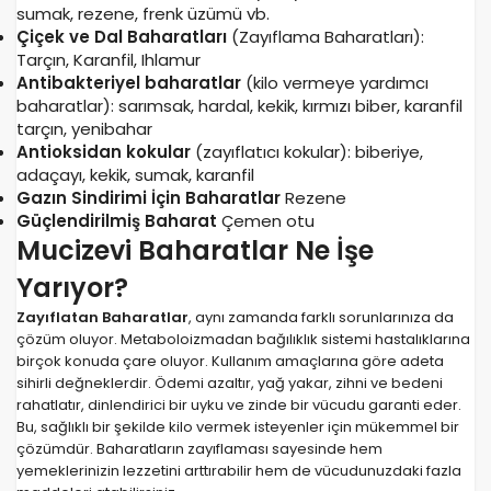
sumak, rezene, frenk üzümü vb.
Çiçek ve Dal Baharatları
(Zayıflama Baharatları):
Tarçın, Karanfil, Ihlamur
Antibakteriyel baharatlar
(kilo vermeye yardımcı
baharatlar): sarımsak, hardal, kekik, kırmızı biber, karanfil
tarçın, yenibahar
Antioksidan kokular
(zayıflatıcı kokular): biberiye,
adaçayı, kekik, sumak, karanfil
Gazın Sindirimi İçin Baharatlar
Rezene
Güçlendirilmiş Baharat
Çemen otu
Mucizevi Baharatlar Ne İşe
Yarıyor?
Zayıflatan Baharatlar
, aynı zamanda farklı sorunlarınıza da
çözüm oluyor. Metaboloizmadan bağılıklık sistemi hastalıklarına
birçok konuda çare oluyor. Kullanım amaçlarına göre adeta
sihirli değneklerdir. Ödemi azaltır, yağ yakar, zihni ve bedeni
rahatlatır, dinlendirici bir uyku ve zinde bir vücudu garanti eder.
Bu, sağlıklı bir şekilde kilo vermek isteyenler için mükemmel bir
çözümdür. Baharatların zayıflaması sayesinde hem
yemeklerinizin lezzetini arttırabilir hem de vücudunuzdaki fazla