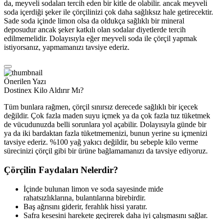
da, meyveli sodaları tercih eden bir kitle de olabilir. ancak meyveli
soda içerdiği şeker ile çörçilinizi çok daha sağlıksız hale getirecektir.
Sade soda içinde limon olsa da oldukça sağlıklı bir mineral
deposudur ancak şeker katkılı olan sodalar diyetlerde tercih
edilmemelidir. Dolayısıyla eğer meyveli soda ile çörçil yapmak
istiyorsanız, yapmamanızı tavsiye ederiz.
Önerilen Yazı
Dostinex Kilo Aldırır Mı?
Tüm bunlara rağmen, çörçil sınırsız derecede sağlıklı bir içecek
değildir. Çok fazla maden suyu içmek ya da çok fazla tuz tüketmek
de vücudunuzda belli sorunlara yol açabilir. Dolayısıyla günde bir
ya da iki bardaktan fazla tüketmemenizi, bunun yerine su içmenizi
tavsiye ederiz. %100 yağ yakıcı değildir, bu sebeple kilo verme
sürecinizi çörçil gibi bir ürüne bağlamamanızı da tavsiye ediyoruz.
Çörçilin Faydaları Nelerdir?
İçinde bulunan limon ve soda sayesinde mide
rahatsızlıklarına, bulantılarına birebirdir.
Baş ağrısını giderir, ferahlık hissi yaratır.
Safra kesesini harekete geçirerek daha iyi çalışmasını sağlar.