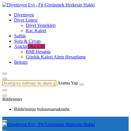
Diyetisyen
Diyet Listesi
Diyet Yemekleri
Kaç Kalori
Sağlık
Soru & Cevap
Araçlar
ÖLÇÜM
BMI Hesapla
Günlük Kalori Alımı Hesaplama
İletişim
Arama Yap
Bildirimler
Bildiriminiz bulunmamaktadır.