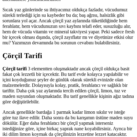
Sıcak yaz günlerinde su ihtiyacımız oldukça fazladır, vücudumuz
sürekli terlediği için su kaybeder bu da; baş ağrısı, halsizlik gibi
sorunlara yol açar. Ancak çörçil yaz aylarında tüketildiğinde hem
ferahlatır, hem vücudunuzun sıvı kaybını telafi eder, susuzluğu alır,
hem de vücuda vitamin ve mineral takviyesi yapar. Peki sadece fresh
bir içecek olması dışında, çörçil zayıflatır mı ve diyetinize etkisi olur
mu? Yazımızın devamında bu sorunun cevabını bulabilirsiniz.
Çörçil Tarifi
Çörçil tarifi
3 elementten oluşmaktadır ancak çörçil oldukça basit
fakat çok lezzetli bir içecektir. Bu tarif evde kolayca yapılabilir ve
içini koyduğunuz şeyler de günlük olarak sürekli evinizde olan
malzemelerdir. Dolayısıyla kolay, pratik, ferahlatıcı ve sağlıklı bir
tariftir. Daha çok yaz aylarında tercih edilen çörçil, limon, tuz ve
maden suyundan oluşmaktadır. Bu tarif genellikle kişinin ağız tadına
göre değiştirilebilir.
Ancak genellikle bardağa 1 parmak kadar limon sıkılır ve isteğe
göre tuz ilave edilir. Daha sonra da bu karışımın üstüne maden suyu
dökülür. Eğer daha ferahlatıcı bir çörçil yapmak isterseniz
istediğinize göre, içine birkaç yaprak nane koyabilirsiniz. Ayrıca bir
iki dilim limon koymak da çörçilinizin lezzetine lezzet katacaktır.