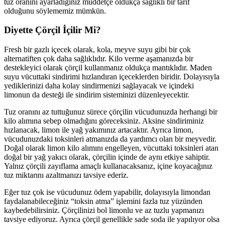
tuz oranını ayarladığınız müddetçe oldukça sağlıklı bir tarif
olduğunu söylememiz mümkün.
Diyette Çörçil İçilir Mi?
Fresh bir gazlı içecek olarak, kola, meyve suyu gibi bir çok
alternatiften çok daha sağlıklıdır. Kilo verme aşamanızda bir
destekleyici olarak çörçil kullanmanız oldukça mantıklıdır. Maden
suyu vücuttaki sindirimi hızlandıran içeceklerden biridir. Dolayısıyla
yediklerinizi daha kolay sindirmenizi sağlayacak ve içindeki
limonun da desteği ile sindirim sisteminizi düzenleyecektir.
Tuz oranını az tuttuğunuz sürece çörçilin vücudunuzda herhangi bir
kilo alımına sebep olmadığını göreceksiniz. Aksine sindiriminiz
hızlanacak, limon ile yağ yakımınız artacaktır. Ayrıca limon,
vücudunuzdaki toksinleri atmanızda da yardımcı olan bir meyvedir.
Doğal olarak limon kilo alımını engelleyen, vücuttaki toksinleri atan
doğal bir yağ yakıcı olarak, çörçilin içinde de aynı etkiye sahiptir.
Yalnız çörçili zayıflama amaçlı kullanacaksanız, içine koyacağınız
tuz miktarını azaltmanızı tavsiye ederiz.
Eğer tuz çok ise vücudunuz ödem yapabilir, dolayısıyla limondan
faydalanabileceğiniz “toksin atma” işlemini fazla tuz yüzünden
kaybedebilirsiniz. Çörçilinizi bol limonlu ve az tuzlu yapmanızı
tavsiye ediyoruz. Ayrıca çörçil genellikle sade soda ile yapılıyor olsa