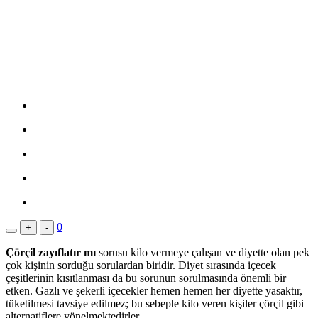
0
+
-
Çörçil zayıflatır mı
sorusu kilo vermeye çalışan ve diyette olan pek
çok kişinin sorduğu sorulardan biridir. Diyet sırasında içecek
çeşitlerinin kısıtlanması da bu sorunun sorulmasında önemli bir
etken. Gazlı ve şekerli içecekler hemen hemen her diyette yasaktır,
tüketilmesi tavsiye edilmez; bu sebeple kilo veren kişiler çörçil gibi
alternatiflere yönelmektedirler.