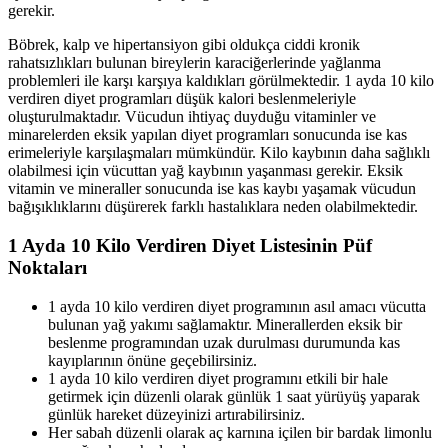
gerekir.
Böbrek, kalp ve hipertansiyon gibi oldukça ciddi kronik
rahatsızlıkları bulunan bireylerin karaciğerlerinde yağlanma
problemleri ile karşı karşıya kaldıkları görülmektedir. 1 ayda 10 kilo
verdiren diyet programları düşük kalori beslenmeleriyle
oluşturulmaktadır. Vücudun ihtiyaç duyduğu vitaminler ve
minarelerden eksik yapılan diyet programları sonucunda ise kas
erimeleriyle karşılaşmaları mümkündür. Kilo kaybının daha sağlıklı
olabilmesi için vücuttan yağ kaybının yaşanması gerekir. Eksik
vitamin ve mineraller sonucunda ise kas kaybı yaşamak vücudun
bağışıklıklarını düşürerek farklı hastalıklara neden olabilmektedir.
1 Ayda 10 Kilo Verdiren Diyet Listesinin Püf
Noktaları
1 ayda 10 kilo verdiren diyet programının asıl amacı vücutta
bulunan yağ yakımı sağlamaktır. Minerallerden eksik bir
beslenme programından uzak durulması durumunda kas
kayıplarının önüne geçebilirsiniz.
1 ayda 10 kilo verdiren diyet programını etkili bir hale
getirmek için düzenli olarak günlük 1 saat yürüyüş yaparak
günlük hareket düzeyinizi artırabilirsiniz.
Her sabah düzenli olarak aç karnına içilen bir bardak limonlu