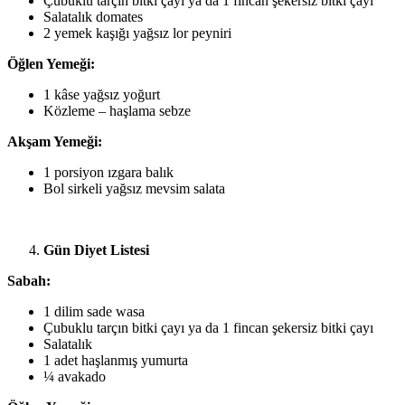
Çubuklu tarçın bitki çayı ya da 1 fincan şekersiz bitki çayı
Salatalık domates
2 yemek kaşığı yağsız lor peyniri
Öğlen Yemeği:
1 kâse yağsız yoğurt
Közleme – haşlama sebze
Akşam Yemeği:
1 porsiyon ızgara balık
Bol sirkeli yağsız mevsim salata
Gün Diyet Listesi
Sabah:
1 dilim sade wasa
Çubuklu tarçın bitki çayı ya da 1 fincan şekersiz bitki çayı
Salatalık
1 adet haşlanmış yumurta
¼ avakado