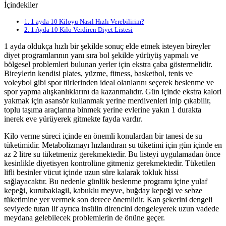
İçindekiler
1.
1 ayda 10 Kiloyu Nasıl Hızlı Verebilirim?
2.
1 Ayda 10 Kilo Verdiren Diyet Listesi
1 ayda oldukça hızlı bir şekilde sonuç elde etmek isteyen bireyler
diyet programlarının yanı sıra bol şekilde yürüyüş yapmalı ve
bölgesel problemleri bulunan yerler için ekstra çaba göstermelidir.
Bireylerin kendisi plates, yüzme, fitness, basketbol, tenis ve
voleybol gibi spor türlerinden ideal olanlarını seçerek beslenme ve
spor yapma alışkanlıklarını da kazanmalıdır. Gün içinde ekstra kalori
yakmak için asansör kullanmak yerine merdivenleri inip çıkabilir,
toplu taşıma araçlarına binmek yerine evlerine yakın 1 durakta
inerek eve yürüyerek gitmekte fayda vardır.
Kilo verme süreci içinde en önemli konulardan bir tanesi de su
tüketimidir. Metabolizmayı hızlandıran su tüketimi için gün içinde en
az 2 litre su tüketmeniz gerekmektedir. Bu listeyi uygulamadan önce
kesinlikle diyetisyen kontrolüne gitmeniz gerekmektedir. Tüketilen
lifli besinler vücut içinde uzun süre kalarak tokluk hissi
sağlayacaktır. Bu nedenle günlük beslenme programı içine yulaf
kepeği, kurubaklagil, kabuklu meyve, buğday kepeği ve sebze
tüketimine yer vermek son derece önemlidir. Kan şekerini dengeli
seviyede tutan lif ayrıca insülin direncini dengeleyerek uzun vadede
meydana gelebilecek problemlerin de önüne geçer.