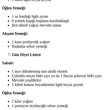
Öğlen Yemeği:
1 su bardağı light ayran
6 yemek kaşığı haşlama kurubaklagil
Bol sirkeli yağsız mevsim salata
Akşam Yemeği:
1 kase probiyotik yoğurt
Haşlama sebze yemeği
Gün Diyet Listesi
Sabah:
1 ince dilimlenmiş tam tahıllı ekmek
Çubuklu tarçın bitki çayı ya da 1 fincan şekersiz bitki çayı
Mevsim yeşillikliyi
1 kibrit kutusu boyutlarında light beyaz peynir
Öğlen Yemeği:
1 kâse yoğurt
1 porsiyon zeytinyağlı sebze yemeği