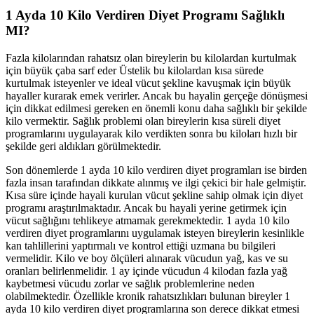
1 Ayda 10 Kilo Verdiren Diyet Programı Sağlıklı
MI?
Fazla kilolarından rahatsız olan bireylerin bu kilolardan kurtulmak
için büyük çaba sarf eder Üstelik bu kilolardan kısa sürede
kurtulmak isteyenler ve ideal vücut şekline kavuşmak için büyük
hayaller kurarak emek verirler. Ancak bu hayalin gerçeğe dönüşmesi
için dikkat edilmesi gereken en önemli konu daha sağlıklı bir şekilde
kilo vermektir. Sağlık problemi olan bireylerin kısa süreli diyet
programlarını uygulayarak kilo verdikten sonra bu kiloları hızlı bir
şekilde geri aldıkları görülmektedir.
Son dönemlerde 1 ayda 10 kilo verdiren diyet programları ise birden
fazla insan tarafından dikkate alınmış ve ilgi çekici bir hale gelmiştir.
Kısa süre içinde hayali kurulan vücut şekline sahip olmak için diyet
programı araştırılmaktadır. Ancak bu hayali yerine getirmek için
vücut sağlığını tehlikeye atmamak gerekmektedir. 1 ayda 10 kilo
verdiren diyet programlarını uygulamak isteyen bireylerin kesinlikle
kan tahlillerini yaptırmalı ve kontrol ettiği uzmana bu bilgileri
vermelidir. Kilo ve boy ölçüleri alınarak vücudun yağ, kas ve su
oranları belirlenmelidir. 1 ay içinde vücudun 4 kilodan fazla yağ
kaybetmesi vücudu zorlar ve sağlık problemlerine neden
olabilmektedir. Özellikle kronik rahatsızlıkları bulunan bireyler 1
ayda 10 kilo verdiren diyet programlarına son derece dikkat etmesi