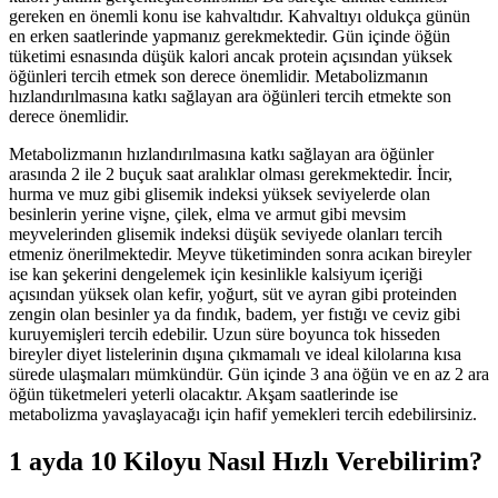
gereken en önemli konu ise kahvaltıdır. Kahvaltıyı oldukça günün
en erken saatlerinde yapmanız gerekmektedir. Gün içinde öğün
tüketimi esnasında düşük kalori ancak protein açısından yüksek
öğünleri tercih etmek son derece önemlidir. Metabolizmanın
hızlandırılmasına katkı sağlayan ara öğünleri tercih etmekte son
derece önemlidir.
Metabolizmanın hızlandırılmasına katkı sağlayan ara öğünler
arasında 2 ile 2 buçuk saat aralıklar olması gerekmektedir. İncir,
hurma ve muz gibi glisemik indeksi yüksek seviyelerde olan
besinlerin yerine vişne, çilek, elma ve armut gibi mevsim
meyvelerinden glisemik indeksi düşük seviyede olanları tercih
etmeniz önerilmektedir. Meyve tüketiminden sonra acıkan bireyler
ise kan şekerini dengelemek için kesinlikle kalsiyum içeriği
açısından yüksek olan kefir, yoğurt, süt ve ayran gibi proteinden
zengin olan besinler ya da fındık, badem, yer fıstığı ve ceviz gibi
kuruyemişleri tercih edebilir. Uzun süre boyunca tok hisseden
bireyler diyet listelerinin dışına çıkmamalı ve ideal kilolarına kısa
sürede ulaşmaları mümkündür. Gün içinde 3 ana öğün ve en az 2 ara
öğün tüketmeleri yeterli olacaktır. Akşam saatlerinde ise
metabolizma yavaşlayacağı için hafif yemekleri tercih edebilirsiniz.
1 ayda 10 Kiloyu Nasıl Hızlı Verebilirim?