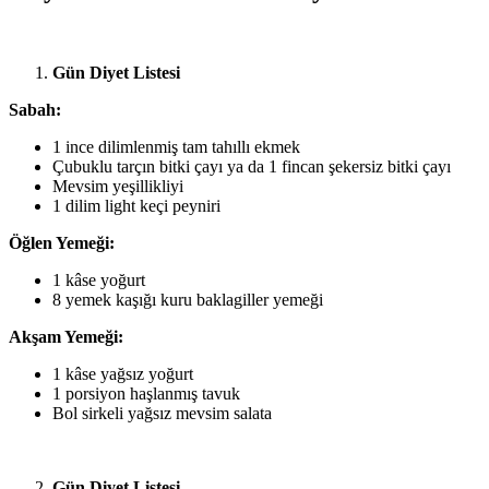
Gün Diyet Listesi
Sabah:
1 ince dilimlenmiş tam tahıllı ekmek
Çubuklu tarçın bitki çayı ya da 1 fincan şekersiz bitki çayı
Mevsim yeşillikliyi
1 dilim light keçi peyniri
Öğlen Yemeği:
1 kâse yoğurt
8 yemek kaşığı kuru baklagiller yemeği
Akşam Yemeği:
1 kâse yağsız yoğurt
1 porsiyon haşlanmış tavuk
Bol sirkeli yağsız mevsim salata
Gün Diyet Listesi