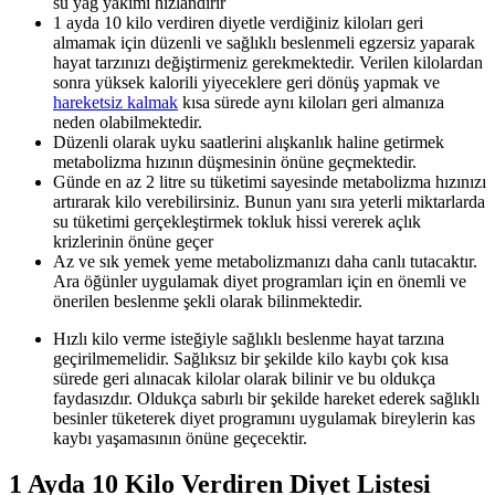
su yağ yakımı hızlandırır
1 ayda 10 kilo verdiren diyetle verdiğiniz kiloları geri
almamak için düzenli ve sağlıklı beslenmeli egzersiz yaparak
hayat tarzınızı değiştirmeniz gerekmektedir. Verilen kilolardan
sonra yüksek kalorili yiyeceklere geri dönüş yapmak ve
hareketsiz kalmak
kısa sürede aynı kiloları geri almanıza
neden olabilmektedir.
Düzenli olarak uyku saatlerini alışkanlık haline getirmek
metabolizma hızının düşmesinin önüne geçmektedir.
Günde en az 2 litre su tüketimi sayesinde metabolizma hızınızı
artırarak kilo verebilirsiniz. Bunun yanı sıra yeterli miktarlarda
su tüketimi gerçekleştirmek tokluk hissi vererek açlık
krizlerinin önüne geçer
Az ve sık yemek yeme metabolizmanızı daha canlı tutacaktır.
Ara öğünler uygulamak diyet programları için en önemli ve
önerilen beslenme şekli olarak bilinmektedir.
Hızlı kilo verme isteğiyle sağlıklı beslenme hayat tarzına
geçirilmemelidir. Sağlıksız bir şekilde kilo kaybı çok kısa
sürede geri alınacak kilolar olarak bilinir ve bu oldukça
faydasızdır. Oldukça sabırlı bir şekilde hareket ederek sağlıklı
besinler tüketerek diyet programını uygulamak bireylerin kas
kaybı yaşamasının önüne geçecektir.
1 Ayda 10 Kilo Verdiren Diyet Listesi