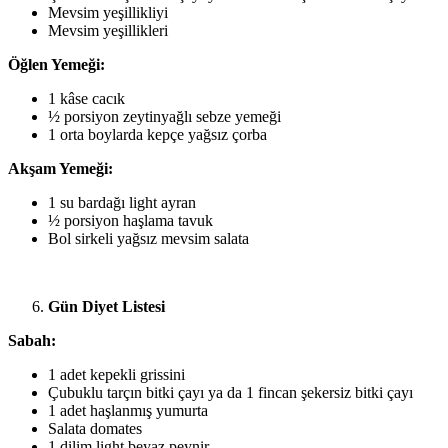
Mevsim yeşillikliyi
Mevsim yeşillikleri
Öğlen Yemeği:
1 kâse cacık
½ porsiyon zeytinyağlı sebze yemeği
1 orta boylarda kepçe yağsız çorba
Akşam Yemeği:
1 su bardağı light ayran
½ porsiyon haşlama tavuk
Bol sirkeli yağsız mevsim salata
Gün Diyet Listesi
Sabah:
1 adet kepekli grissini
Çubuklu tarçın bitki çayı ya da 1 fincan şekersiz bitki çayı
1 adet haşlanmış yumurta
Salata domates
1 dilim light beyaz peynir