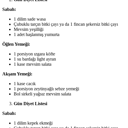
Sabah:
1 dilim sade wasa
Çubuklu tarçın bitki çayı ya da 1 fincan şekersiz bitki çayı
Mevsim yeşilliği
1 adet haşlanmış yumurta
Öğlen Yemeği:
1 porsiyon ızgara köfte
1 su bardağı light ayran
1 kase mevsim salata
Akşam Yemeği:
1 kase cacık
1 porsiyon zeytinyağlı sebze yemeği
Bol sirkeli yağsız mevsim salata
Gün Diyet Listesi
Sabah:
1 dilim kepek ekmeği