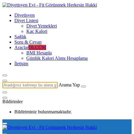
Diyetisyen
Diyet Listesi
Diyet Yemekleri
Kaç Kalori
Sağlık
Soru & Cevap
Araçlar
ÖLÇÜM
BMI Hesapla
Günlük Kalori Alımı Hesaplama
İletişim
Arama Yap
Bildirimler
Bildiriminiz bulunmamaktadır.