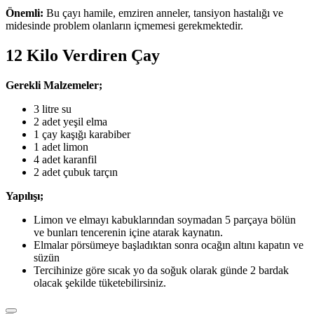
Önemli:
Bu çayı hamile, emziren anneler, tansiyon hastalığı ve
midesinde problem olanların içmemesi gerekmektedir.
12 Kilo Verdiren Çay
Gerekli Malzemeler;
3 litre su
2 adet yeşil elma
1 çay kaşığı karabiber
1 adet limon
4 adet karanfil
2 adet çubuk tarçın
Yapılışı;
Limon ve elmayı kabuklarından soymadan 5 parçaya bölün
ve bunları tencerenin içine atarak kaynatın.
Elmalar pörsümeye başladıktan sonra ocağın altını kapatın ve
süzün
Tercihinize göre sıcak yo da soğuk olarak günde 2 bardak
olacak şekilde tüketebilirsiniz.