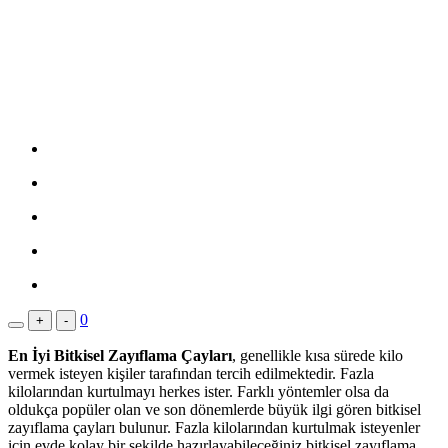
0
+
-
En İyi Bitkisel Zayıflama Çayları
, genellikle kısa sürede kilo
vermek isteyen kişiler tarafından tercih edilmektedir. Fazla
kilolarından kurtulmayı herkes ister. Farklı yöntemler olsa da
oldukça popüler olan ve son dönemlerde büyük ilgi gören bitkisel
zayıflama çayları bulunur. Fazla kilolarından kurtulmak isteyenler
için evde kolay bir şekilde hazırlayabileceğiniz bitkisel zayıflama