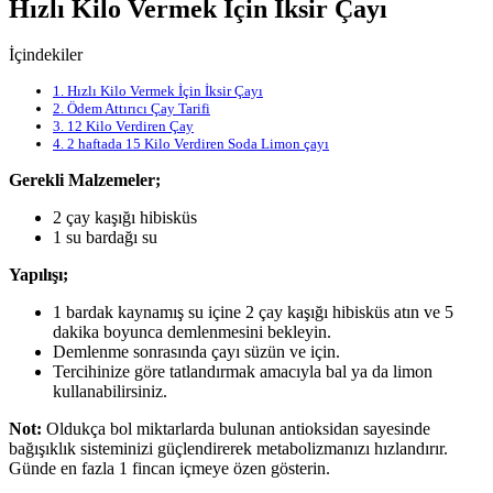
Hızlı Kilo Vermek İçin İksir Çayı
İçindekiler
1.
Hızlı Kilo Vermek İçin İksir Çayı
2.
Ödem Attırıcı Çay Tarifi
3.
12 Kilo Verdiren Çay
4.
2 haftada 15 Kilo Verdiren Soda Limon çayı
Gerekli Malzemeler;
2 çay kaşığı hibisküs
1 su bardağı su
Yapılışı;
1 bardak kaynamış su içine 2 çay kaşığı hibisküs atın ve 5
dakika boyunca demlenmesini bekleyin.
Demlenme sonrasında çayı süzün ve için.
Tercihinize göre tatlandırmak amacıyla bal ya da limon
kullanabilirsiniz.
Not:
Oldukça bol miktarlarda bulunan antioksidan sayesinde
bağışıklık sisteminizi güçlendirerek metabolizmanızı hızlandırır.
Günde en fazla 1 fincan içmeye özen gösterin.