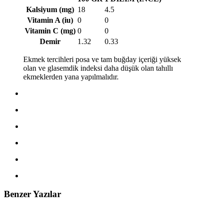
Kalsiyum (mg)
18
4.5
Vitamin A (iu)
0
0
Vitamin C (mg)
0
0
Demir
1.32
0.33
Ekmek tercihleri posa ve tam buğday içeriği yüksek
olan ve glasemdik indeksi daha düşük olan tahıllı
ekmeklerden yana yapılmalıdır.
Benzer Yazılar