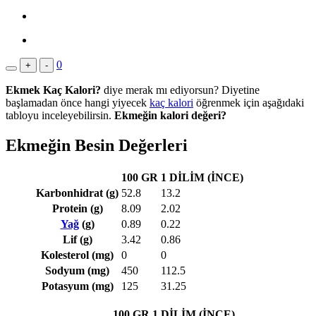
0
+
-
Ekmek Kaç Kalori?
diye merak mı ediyorsun? Diyetine
başlamadan önce hangi yiyecek
kaç kalori
öğrenmek için aşağıdaki
tabloyu inceleyebilirsin.
Ekmeğin kalori değeri?
Ekmeğin Besin Değerleri
100 GR
1 DİLİM (İNCE)
Karbonhidrat (g)
52.8
13.2
Protein (g)
8.09
2.02
Yağ
(g)
0.89
0.22
Lif (g)
3.42
0.86
Kolesterol (mg)
0
0
Sodyum (mg)
450
112.5
Potasyum (mg)
125
31.25
100 GR
1 DİLİM (İNCE)