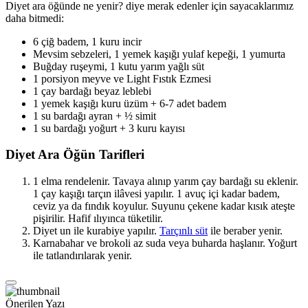
Diyet ara öğünde ne yenir? diye merak edenler için sayacaklarımız
daha bitmedi:
6 çiğ badem, 1 kuru incir
Mevsim sebzeleri, 1 yemek kaşığı yulaf kepeği, 1 yumurta
Buğday ruşeymi, 1 kutu yarım yağlı süt
1 porsiyon meyve ve Light Fıstık Ezmesi
1 çay bardağı beyaz leblebi
1 yemek kaşığı kuru üzüm + 6-7 adet badem
1 su bardağı ayran + ½ simit
1 su bardağı yoğurt + 3 kuru kayısı
Diyet Ara Öğün Tarifleri
1 elma rendelenir. Tavaya alınıp yarım çay bardağı su eklenir.
1 çay kaşığı tarçın ilâvesi yapılır. 1 avuç içi kadar badem,
ceviz ya da fındık koyulur. Suyunu çekene kadar kısık ateşte
pişirilir. Hafif ılıyınca tüketilir.
Diyet un ile kurabiye yapılır.
Tarçınlı süt
ile beraber yenir.
Karnabahar ve brokoli az suda veya buharda haşlanır. Yoğurt
ile tatlandırılarak yenir.
Önerilen Yazı