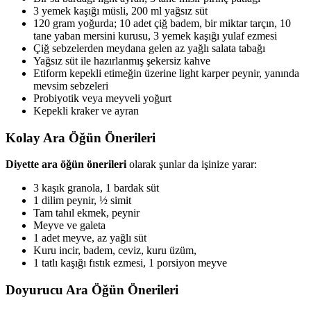
3 yemek kaşığı müsli, 200 ml yağsız süt
120 gram yoğurda; 10 adet çiğ badem, bir miktar tarçın, 10
tane yaban mersini kurusu, 3 yemek kaşığı yulaf ezmesi
Çiğ sebzelerden meydana gelen az yağlı salata tabağı
Yağsız süt ile hazırlanmış şekersiz kahve
Etiform kepekli etimeğin üzerine light karper peynir, yanında
mevsim sebzeleri
Probiyotik veya meyveli yoğurt
Kepekli kraker ve ayran
Kolay Ara Öğün Önerileri
Diyette ara öğün önerileri
olarak şunlar da işinize yarar:
3 kaşık granola, 1 bardak süt
1 dilim peynir, ½ simit
Tam tahıl ekmek, peynir
Meyve ve galeta
1 adet meyve, az yağlı süt
Kuru incir, badem, ceviz, kuru üzüm,
1 tatlı kaşığı fıstık ezmesi, 1 porsiyon meyve
Doyurucu Ara Öğün Önerileri