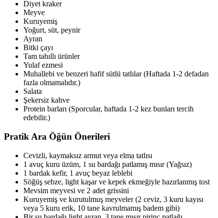
Diyet kraker
Meyve
Kuruyemiş
Yoğurt, süt, peynir
Ayran
Bitki çayı
Tam tahıllı ürünler
Yulaf ezmesi
Muhallebi ve benzeri hafif sütlü tatlılar (Haftada 1-2 defadan
fazla olmamalıdır.)
Salata
Şekersiz kahve
Protein barları (Sporcular, haftada 1-2 kez bunları tercih
edebilir.)
Pratik Ara Öğün Önerileri
Cevizli, kaymaksız armut veya elma tatlısı
1 avuç kuru üzüm, 1 su bardağı patlamış mısır (Yağsız)
1 bardak kefir, 1 avuç beyaz leblebi
Söğüş sebze, light kaşar ve kepek ekmeğiyle hazırlanmış tost
Mevsim meyvesi ve 2 adet grissini
Kuruyemiş ve kurutulmuş meyveler (2 ceviz, 3 kuru kayısı
veya 5 kuru erik, 10 tane kavrulmamış badem gibi)
Bir su bardağı light ayran, 3 tane mısır pirinç patlağı