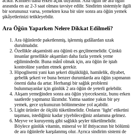
acıkır. Kimileri daha erken açlık duyabilir. Ana öğün ile ara öğün
arasında en az 2-3 saat olması tavsiye edilir. Sindirim sistemiyle ilgili
bir sorununuz varsa, yemekten kısa bir süre sonra ara öğün yemek
şikâyetlerinizi tetikleyebilir.
Ara Öğün Yaparken Nelere Dikkat Edilmeli?
Ara öğünlerde paketlenmiş, işlenmiş gıdâlardan uzak
durulmalıdır.
Özellikle akşamüstü ara öğünü es geçilmemelidir. Çünkü
insanlar genellikle akşamları daha fazla yemek yeme
eğilimindedir. Buna mânî olmak için, ara öğün ile iştah
kontrolüne yardım etmek gerekir.
Hipoglisemi yani kan şekeri düşüklüğü, hamilelik, diyabet,
gebelik şekeri ve buna benzer durumlarda ara öğün yapmanın
önemi daha da artar. Herhangi bir sağlık problemi
bulunmayanlar için günlük 2 ara öğün de yeterli gelebilir.
Akşam yemeğinden sonra ara öğün yiyecekseniz, bunu erken
saatlerde yapmanız lâzımdır. Yatma saatine yakın bir şey
yemek, gece uykunuzun bölünmesine yol açabilir.
Light ürünler de ölçülü tüketilmelidir. Onların ‘light’ etiketini
taşıması, istediğiniz kadar yiyebileceğiniz anlamına gelmez.
Meyve ve kuruyemiş gibi sağlıklı şeyler tüketilmelidir.
Böylece günlük vitamin, mineral ve lif ihtiyacının bir bölümü
de ara öğünlerle karşılanmış olur. Ayrıca sindirim sistemi de