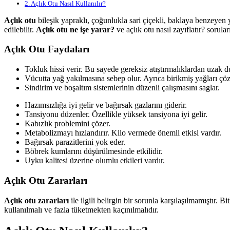
2.
Açlık Otu Nasıl Kullanılır?
Açlık otu
bileşik yapraklı, çoğunlukla sari çiçekli, baklaya benzeyen y
edilebilir.
Açlık
otu ne işe yarar?
ve açlık otu nasıl zayıflatır? sorula
Açlık Otu Faydaları
Tokluk hissi verir. Bu sayede gereksiz atıştırmalıklardan uzak 
Vücutta yağ yakılmasına sebep olur. Ayrıca birikmiş yağları çö
Sindirim ve boşaltım sistemlerinin düzenli çalışmasını saglar.
Hazımsızlığa iyi gelir ve bağırsak gazlarını giderir.
Tansiyonu düzenler. Özellikle yüksek tansiyona iyi gelir.
Kabızlık problemini çözer.
Metabolizmayı hızlandırır. Kilo vermede önemli etkisi vardır.
Bağırsak parazitlerini yok eder.
Böbrek kumlarını düşürülmesinde etkilidir.
Uyku kalitesi üzerine olumlu etkileri vardır.
Açlık Otu Zararları
Açlık otu zararları
ile ilgili belirgin bir sorunla karşılaşılmamıştır
kullanılmalı ve fazla tüketmekten kaçınılmalıdır.