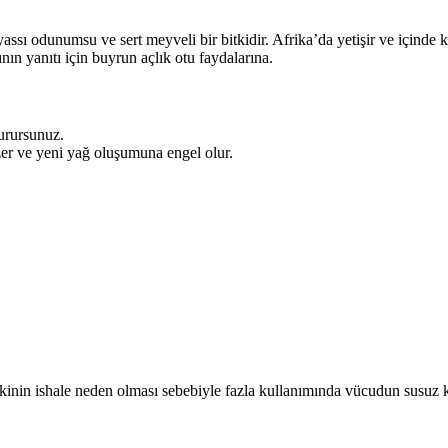
assı odunumsu ve sert meyveli bir bitkidir. Afrika’da yetişir ve içinde 
rının yanıtı için buyrun açlık otu faydalarına.
durursunuz.
zer ve yeni yağ oluşumuna engel olur.
. Bitkinin ishale neden olması sebebiyle fazla kullanımında vücudun susu