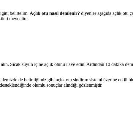
iğini belirtelim.
Açlık otu nasıl demlenir?
diyenler aşağıda açlık otu ça
kileri mevcuttur.
 alın. Sıcak suyun içine açlık otunu ilave edin. Ardından 10 dakika dem
izde de belirttiğimiz gibi açlık otu sindirim sistemi üzerine etkili bir
 desteklendiğinde olumlu sonuçlar alındığı gözlenmiştir.