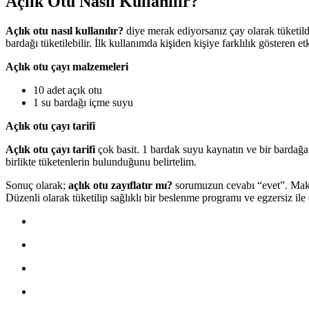
Açlık Otu Nasıl Kullanılır?
Açlık otu nasıl kullanılır?
diye merak ediyorsanız çay olarak tüketild
bardağı tüketilebilir. İlk kullanımda kişiden kişiye farklılık gösteren et
Açlık otu çayı malzemeleri
10 adet açık otu
1 su bardağı içme suyu
Açlık otu çayı tarifi
Açlık otu çayı tarifi
çok basit. 1 bardak suyu kaynatın ve bir bardağa
birlikte tüketenlerin bulunduğunu belirtelim.
Sonuç olarak;
açlık otu zayıflatır mı?
sorumuzun cevabı “evet”. Makalem
Düzenli olarak tüketilip sağlıklı bir beslenme programı ve egzersiz ile