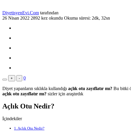
DiyetisyenEvi.Com
tarafından
26 Nisan 2022
2892 kez okundu
Okuma süresi: 2dk, 32sn
0
+
-
Diyet yapanların sıklıkla kullandığı
açlık otu zayıflatır mı?
Bu bitki ö
açlık otu zayıflatır mı?
sizler için araştırdık
Açlık Otu Nedir?
İçindekiler
1.
Açlık Otu Nedir?