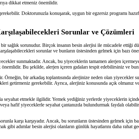
yarıya dikkat etmeniz önemlidir.
 gerekebilir. Doktorunuzla konuşarak, uygun bir egzersiz programı hazır
arşılaşabilecekleri Sorunlar ve Çözümleri
i bir sağlık sorunudur. Birçok insanın besin alerjisi ile mücadele etti
arşılaşabilecekleri sorunlar ve bunların üstesinden gelmek için bazı öneri
 yiyecekler sunmaktadır. Ancak, bu yiyeceklerin tamamen alerjen içerm
önemlidir. Bu şekilde, alerjen içeren gıdaları tespit edebilirsiniz ve bun
şimdir. Örneğin, bir arkadaş toplantısında alerjinize neden olan yiyecekl
leri getirmeniz gerekebilir. Ayrıca, alerjiniz konusunda açık olmanız v
 da seyahat etmekle ilgilidir. Yemek yediğiniz yerlerde yiyeceklerin içind
ar veya hafif yiyeceklerle seyahat çantanızda bulundurmak faydalı olabil
orunla karşı karşıyadır. Ancak, bu sorunların üstesinden gelmek için bas
 gibi adımlar besin alerjisi olanların günlük hayatlarını daha rahat geç