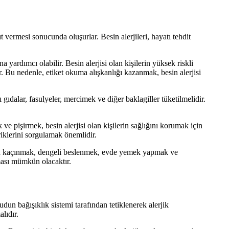
ıt vermesi sonucunda oluşurlar. Besin alerjileri, hayatı tehdit
a yardımcı olabilir. Besin alerjisi olan kişilerin yüksek riskli
r. Bu nedenle, etiket okuma alışkanlığı kazanmak, besin alerjisi
 gıdalar, fasulyeler, mercimek ve diğer baklagiller tüketilmelidir.
e pişirmek, besin alerjisi olan kişilerin sağlığını korumak için
iklerini sorgulamak önemlidir.
ardan kaçınmak, dengeli beslenmek, evde yemek yapmak ve
lması mümkün olacaktır.
dun bağışıklık sistemi tarafından tetiklenerek alerjik
lıdır.