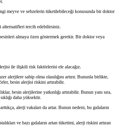
r.
angi meyve ve sebzelerin tüketilebileceği konusunda bir doktor
lternatifleri tercih edebilirsiniz.
i besinleri almaya özen göstermek gerekir. Bir doktor veya
isi ile ilişkili risk faktörlerini ele alacağız.
r alerjilere sahip olma olasılığını artırır. Bununla birlikte,
, besin alerjisi riskini artırabilir.
klar, besin alerjilerine yatkınlığı artırabilir. Bunun yanı sıra,
 sıklığı daha yüksektir.
i arttıkça, alerji vakaları da artar. Bunun nedeni, bu gıdaların
stalıkları ve bazı gıdaların artan tüketimi, alerji riskini artıran