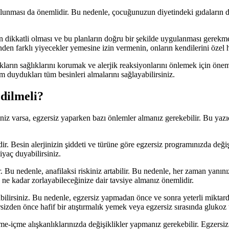
ulunması da önemlidir. Bu nedenle, çocuğunuzun diyetindeki gıdaların 
erin dikkatli olması ve bu planların doğru bir şekilde uygulanması gerekme
den farklı yiyecekler yemesine izin vermenin, onların kendilerini özel 
cukların sağlıklarını korumak ve alerjik reaksiyonlarını önlemek için ön
m duydukları tüm besinleri almalarını sağlayabilirsiniz.
Edilmeli?
iniz varsa, egzersiz yaparken bazı önlemler almanız gerekebilir. Bu yazıda
 Besin alerjinizin şiddeti ve türüne göre egzersiz programınızda değiş
yaç duyabilirsiniz.
 Bu nedenle, anafilaksi riskiniz artabilir. Bu nedenle, her zaman yanını
e kadar zorlayabileceğinize dair tavsiye almanız önemlidir.
ayabilirsiniz. Bu nedenle, egzersiz yapmadan önce ve sonra yeterli miktar
sizden önce hafif bir atıştırmalık yemek veya egzersiz sırasında glukoz ta
yeme-içme alışkanlıklarınızda değişiklikler yapmanız gerekebilir. Egzers