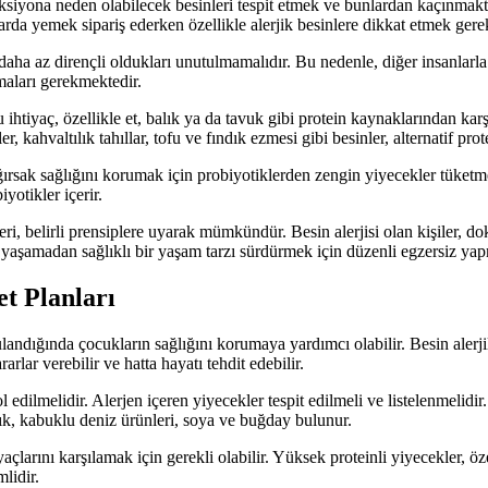
eaksiyona neden olabilecek besinleri tespit etmek ve bunlardan kaçınmakt
larda yemek sipariş ederken özellikle alerjik besinlere dikkat etmek ger
şı daha az dirençli oldukları unutulmamalıdır. Bu nedenle, diğer insanlarl
maları gerekmektedir.
Bu ihtiyaç, özellikle et, balık ya da tavuk gibi protein kaynaklarından kar
 kahvaltılık tahıllar, tofu ve fındık ezmesi gibi besinler, alternatif prote
Bağırsak sağlığını korumak için probiyotiklerden zengin yiyecekler tüketme
yotikler içerir.
leri, belirli prensiplere uyarak mümkündür. Besin alerjisi olan kişiler, do
n yaşamadan sağlıklı bir yaşam tarzı sürdürmek için düzenli egzersiz ya
et Planları
landığında çocukların sağlığını korumaya yardımcı olabilir. Besin alerjile
rlar verebilir ve hatta hayatı tehdit edebilir.
trol edilmelidir. Alerjen içeren yiyecekler tespit edilmeli ve listelenmel
ndık, kabuklu deniz ürünleri, soya ve buğday bulunur.
arını karşılamak için gerekli olabilir. Yüksek proteinli yiyecekler, özel
lidir.