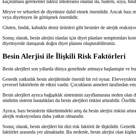
kaçınılması gerekenler laktoz intoleransı olanlar da, badem, soya, hindis
Meyve ve sebzeleri de diyetinize dahil etmek önemlidir. Ancak bazı me
veya diyetisyen ile görüşmek önemlidir.
Gluten, fındık, kabuklu deniz ürünleri gibi besinler de alerjik reaksiyonl
Sonuç olarak, besin alerjisi olanlar için diyet planları semptomları ko
diyetisyenle danışarak doğru diyet planını oluşturabilirsiniz.
Besin Alerjisi ile İlişkili Risk Faktörleri
Besin alerjileri son yıllarda dünya genelinde artmaya başlamıştır ve bu dur
Genetik yatkınlık besin alerjilerinde önemli bir rol oynar. Ebeveynlerind
çevresel faktörlerin de etkisi vardır. Çocukların anneleri tarafından emz
Besin alerjileri ayrıca bağışıklık sisteminin zayıflamasına neden olan diğe
sindirim sistemi hastalıkları da besin alerjileri riskini artırabilir. Özel
Ayrıca, bazı besinlerin tüketimindeki artış da besin alerjisi riskini artır
alerjik reaksiyonlara daha yatkın olmasıdır.
Sonuç olarak, besin alerjileri bir dizi risk faktörü ile ilişkilidir. Genetik
faktörler arasında yer almaktadır. Bu nedenle, besin alerjisi olan kişil