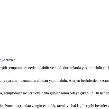
ı
ve Çözümleri
çeşitli semptomlara neden olabilir ve ciddi durumlarda yaşamı tehdit edebi
or veya alerji uzmanı tarafından yapılmalıdır. Alerjen besinlerden kaçınm
a, semptomlar saatler veya hatta günler sonra ortaya çıkabilir. Bu ne
ır. Protein açısından zengin et, balık, tavuk ve baklagiller gibi besinler 