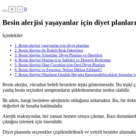
0
+
-
Besin alerjisi yaşayanlar için diyet planlar
İçindekiler
1.
Besin alerjisi yaşayanlar için diyet planları
2.
Besin Alerjisi ile İlişkili Risk Faktörleri
3.
Besin Alerjisi Yönetimi: Diyet Planları ve Önerileri
4.
Besin Alerjisi Olanlar için Sağlıklı ve Dengeli Beslenme
5.
Besin Alerjisi Olan Çocuklar için Özel Diyet Planları
6.
Besin Alerjisi ve Egzersiz: Nelere Dikkat Edilmeli?
7.
Besin Alerjisi Olanların Günlük Hayatta Karşılaşabilecekleri Sorunlar 
Besin alerjisi, vücudun belirli besinlere tepki göstermesidir. Bu tepki 
yanlış besin seçimleri semptomların şiddetlenmesine neden olabilir.
İlk adım, hangi besinlere alerjinizin olduğunu anlamaktır. Bu, bir dokt
değerleri de hesaba katılmalıdır.
Alerjik reaksiyonlar, her zaman hemen ortaya çıkmaz. Bazı durumlard
çıktığını izlemek için önemlidir.
Diyet planında seçenekler çeşitlendirilmeli ve yeterli besinler alınmalıd