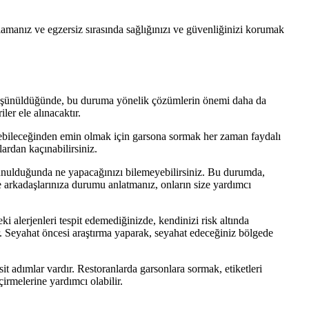
lamanız ve egzersiz sırasında sağlığınızı ve güvenliğinizi korumak
ği düşünüldüğünde, bu duruma yönelik çözümlerin önemi daha da
ler ele alınacaktır.
eyebileceğinden emin olmak için garsona sormak her zaman faydalı
lardan kaçınabilirsiniz.
er sunulduğunda ne yapacağınızı bilemeyebilirsiniz. Bu durumda,
e arkadaşlarınıza durumu anlatmanız, onların size yardımcı
eki alerjenleri tespit edemediğinizde, kendinizi risk altında
ir. Seyahat öncesi araştırma yaparak, seyahat edeceğiniz bölgede
it adımlar vardır. Restoranlarda garsonlara sormak, etiketleri
irmelerine yardımcı olabilir.