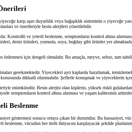
Önerileri
 yiyeceğe karşı aşırı duyarlılık veya bağışıklık sisteminin o yiyeceğe yan
ları ve önerileriyle besin alerjileri yönetilebilir.
lıdır. Kontrollü ve yeterli beslenme, semptomların kontrol altına alınmasın
ünleri, deniz ürünleri, yumurta, soya, buğday gibi ürünler yer almaktadı
inin önlenmesi için dengeli olmalıdır. Bu amaçla, meyve, sebze, tam tahıllı
lmaları gerekmektedir. Yiyecekleri ayrı kaplarda hazırlamak, temizlemek v
konusunda dikkatli olunmalıdır. Şeflerle konuşmak ve yiyeceklerin içer
ileriyle mümkündür. Besin alerjisi olan kişilerin, yüksek riskli gıdal
ayede semptomların kontrol altına alınması ve yaşam kalitesinin arttırı
geli Beslenme
assasiyet göstermesi sonucu ortaya çıkan bir durumdur. Bu hassasiyet, vücu
ngeli beslenme, vücudun her türlü ihtiyacını karşılayacak şekilde planlanma