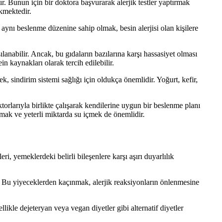
ır. Bunun için bir doktora başvurarak alerjik testler yaptırmak
ekmektedir.
a aynı beslenme düzenine sahip olmak, besin alerjisi olan kişilere
şılanabilir. Ancak, bu gıdaların bazılarına karşı hassasiyet olması
in kaynakları olarak tercih edilebilir.
k, sindirim sistemi sağlığı için oldukça önemlidir. Yoğurt, kefir,
ktorlarıyla birlikte çalışarak kendilerine uygun bir beslenme planı
pmak ve yeterli miktarda su içmek de önemlidir.
ri, yemeklerdeki belirli bileşenlere karşı aşırı duyarlılık
idir. Bu yiyeceklerden kaçınmak, alerjik reaksiyonların önlenmesine
likle dejeteryan veya vegan diyetler gibi alternatif diyetler