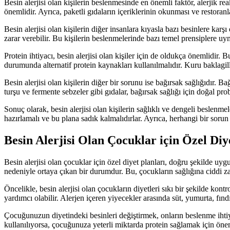
Besin alerjisi olan kişilerin beslenmesinde en önemli faktör, alerjik r
önemlidir. Ayrıca, paketli gıdaların içeriklerinin okunması ve restoran
Besin alerjisi olan kişilerin diğer insanlara kıyasla bazı besinlere kar
zarar verebilir. Bu kişilerin beslenmelerinde bazı temel prensiplere uy
Protein ihtiyacı, besin alerjisi olan kişiler için de oldukça önemlidir. 
durumunda alternatif protein kaynakları kullanılmalıdır. Kuru baklagiller,
Besin alerjisi olan kişilerin diğer bir sorunu ise bağırsak sağlığıdır. 
turşu ve fermente sebzeler gibi gıdalar, bağırsak sağlığı için doğal probi
Sonuç olarak, besin alerjisi olan kişilerin sağlıklı ve dengeli beslenme
hazırlamalı ve bu plana sadık kalmalıdırlar. Ayrıca, herhangi bir soru
Besin Alerjisi Olan Çocuklar için Özel Diy
Besin alerjisi olan çocuklar için özel diyet planları, doğru şekilde uygu
nedeniyle ortaya çıkan bir durumdur. Bu, çocukların sağlığına ciddi zara
Öncelikle, besin alerjisi olan çocukların diyetleri sıkı bir şekilde kon
yardımcı olabilir. Alerjen içeren yiyecekler arasında süt, yumurta, fı
Çocuğunuzun diyetindeki besinleri değiştirmek, onların beslenme ihtiyaçl
kullanılıyorsa, çocuğunuza yeterli miktarda protein sağlamak için önem