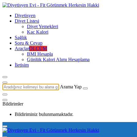
Diyetisyen
Diyet Listesi
Diyet Yemekleri
Kaç Kalori
Sağlık
Soru & Cevap
Araçlar
ÖLÇÜM
BMI Hesapla
Günlük Kalori Alımı Hesaplama
İletişim
Arama Yap
Bildirimler
Bildiriminiz bulunmamaktadır.