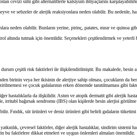
tan cevizi sütü gibi alternatiflerle kalsiyum ihtiyaçlarını karşılayabilirle
yve ve sebzeler de alerjik reaksiyonlara neden olabilir. Bu nedenle, h
ara neden olabilir. Bunların yerine, pirinç, patates, mısır ve quinoa gibi a
ntrol altında tutmak için önemlidir. Seçenekleri çeşitlendirmek ve yeterl
um çeşitli risk faktörleri ile ilişkilendirilmiştir. Bu makalede, besin alerj
en birinin veya her ikisinin de alerjiye sahip olması, çocukların da benze
irilmemesi ve çocuk gıdalarının erken dönemde tanıtılmaması gibi faktörler
r hastalıklarla da ilişkilidir. Astım ve atopik dermatit gibi alerjik hastalı
likle, irritabl bağırsak sendromu (IBS) olan kişilerde besin alerjisi görülme
abilir. Fındık, süt ürünleri ve deniz ürünleri gibi belirli gıdaların tüketim
 yatkınlık, çevresel faktörler, diğer alerjik hastalıklar, sindirim sistemi ha
erin bu faktörlere dikkat etmeleri ve uygun önlemleri almaları önemlidir.