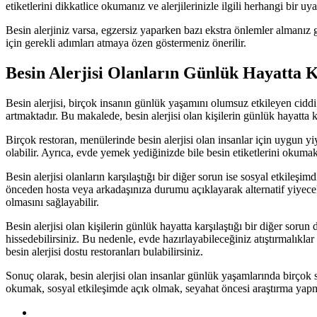
etiketlerini dikkatlice okumanız ve alerjilerinizle ilgili herhangi bir u
Besin alerjiniz varsa, egzersiz yaparken bazı ekstra önlemler almanız
için gerekli adımları atmaya özen göstermeniz önerilir.
Besin Alerjisi Olanların Günlük Hayatta K
Besin alerjisi, birçok insanın günlük yaşamını olumsuz etkileyen cidd
artmaktadır. Bu makalede, besin alerjisi olan kişilerin günlük hayatta k
Birçok restoran, menülerinde besin alerjisi olan insanlar için uygun
olabilir. Ayrıca, evde yemek yediğinizde bile besin etiketlerini okumak 
Besin alerjisi olanların karşılaştığı bir diğer sorun ise sosyal etkile
önceden hosta veya arkadaşınıza durumu açıklayarak alternatif yiyecek
olmasını sağlayabilir.
Besin alerjisi olan kişilerin günlük hayatta karşılaştığı bir diğer sorun
hissedebilirsiniz. Bu nedenle, evde hazırlayabileceğiniz atıştırmalıkl
besin alerjisi dostu restoranları bulabilirsiniz.
Sonuç olarak, besin alerjisi olan insanlar günlük yaşamlarında birçok s
okumak, sosyal etkileşimde açık olmak, seyahat öncesi araştırma yapmak