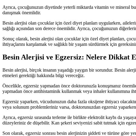
Ayrıca, çocuğunuzun diyetinde yeterli miktarda vitamin ve mineral b
danışmak önemlidir.
Besin alerjisi olan çocuklar için özel diyet planları uygularken, ailel
sağlığı açısından son derece önemlidir. Ayrıca, çocuğunuzun diğerlerin
Sonuç olarak, besin alerjisi olan çocuklar için özel diyet planları, ço
ihtiyaçlarını karşılamak ve sağlıklı bir yaşam sürdürmek için gereksini
Besin Alerjisi ve Egzersiz: Nelere Dikkat 
Besin alerjisi, birçok insanın yaşadığı yaygın bir sorundur. Besin alerj
etmeleri gerektiği hakkında bilgi vereceğiz.
Öncelikle, egzersiz yapmadan önce doktorunuzla konuşmanız önemlidir.
yapmadan önce antihistaminik kullanmak veya inhaler kullanımına ihti
Egzersiz yaparken, vücudunuzun daha fazla oksijene ihtiyacı olacaktır.
veya solunum problemleriniz varsa, doktorunuzdan egzersiz yaparken n
Ayrıca, egzersiz sırasında terleme ile birlikte elektrolit kaybı da yaş
düzeyleriniz de düşebilir. Kan şekeri seviyenizi sabit tutmak için egzer
Son olarak, egzersiz sonrası besin alerjinizin şiddeti ve türüne göre 