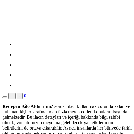
0
+
-
Redepra Kilo Aldırır mı?
sorusu ilacı kullanmak zorunda kalan ve
kullanan kişiler tarafından en fazla merak edilen konuların başında
gelmektedir. Bu ilacın detayları ve içeriği hakkında bilgi sahibi
olmak, vücudunuzda meydana gelebilecek yan etkilerin ön
belirtilerini de ortaya çıkarabilir. Ayrıca insanlarda her bünyede farklı
olduğunu söylemek yanlış olmayacaktır. Dolayısı ile her bireyde