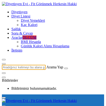
Diyetisyen
Diyet Listesi
Diyet Yemekleri
Kaç Kalori
Sağlık
Soru & Cevap
Araçlar
ÖLÇÜM
BMI Hesapla
Günlük Kalori Alımı Hesaplama
İletişim
Arama Yap
Bildirimler
Bildiriminiz bulunmamaktadır.