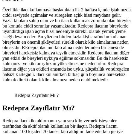
Özellikle ilacı kullanmaya başladıktan ilk 2 haftası içinde iştahınızda
ciddi seviyede açılmalar ve süregelen açlık hissi meydana gelir.
Fazla kilolara sahip olan ve bu ilacı kullanmak zorunda olan bireyler
bu konuda ciddi sorunlar yaşamaktadır. Redepra ilacının bireylerde
uyandırdığı iştah açma hissi nedeniyle sürekli olarak yemek yeme
isteği devam eder. Bu yüzden birden fazla kişi tarafından kullanan
bireylerin en önemli şikâyetleri sürekli olarak kilo almalarına neden
olmasıdır. REdepra ilacının kilo alma nedenlerinden bir tanesi de
bireyleri hareketsiz kalmaya teşvik etmesidir. Redepra ilacının diğer
yan etkisi de bireyleri uykuya eğilime sokmasıdır. Bu da hareketsiz
kalmanıza ve kilo artış hızını yükseltmesine neden olur. Redepra
ilacının diğer yan etkileri arasında ise uyku, güçsüzlük ve süregelen
halsizlik isteğidir. İlacı kullanırken birkaç gün boyunca hareketsiz
kalmak direkt olarak kilo almanıza neden olabilmektedir.
Redepra Zayıflatır Mı ?
Redepra Zayıflatır Mı?
Redepra ilacı kilo aldırmanın yanı sıra kilo vermek isteyenler
tarafından da aktif olarak kullanılan bir ilaçtır. Redepra ilacını
kullanan 100 kişiden 70 tanesi kilo aldığını ifade ederken geriye