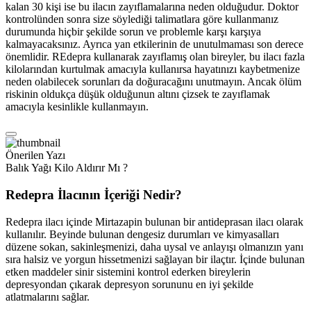
kalan 30 kişi ise bu ilacın zayıflamalarına neden olduğudur. Doktor
kontrolünden sonra size söylediği talimatlara göre kullanmanız
durumunda hiçbir şekilde sorun ve problemle karşı karşıya
kalmayacaksınız. Ayrıca yan etkilerinin de unutulmaması son derece
önemlidir. REdepra kullanarak zayıflamış olan bireyler, bu ilacı fazla
kilolarından kurtulmak amacıyla kullanırsa hayatınızı kaybetmenize
neden olabilecek sorunları da doğuracağını unutmayın. Ancak ölüm
riskinin oldukça düşük olduğunun altını çizsek te zayıflamak
amacıyla kesinlikle kullanmayın.
Önerilen Yazı
Balık Yağı Kilo Aldırır Mı ?
Redepra İlacının İçeriği Nedir?
Redepra ilacı içinde Mirtazapin bulunan bir antideprasan ilacı olarak
kullanılır. Beyinde bulunan dengesiz durumları ve kimyasalları
düzene sokan, sakinleşmenizi, daha uysal ve anlayışı olmanızın yanı
sıra halsiz ve yorgun hissetmenizi sağlayan bir ilaçtır. İçinde bulunan
etken maddeler sinir sistemini kontrol ederken bireylerin
depresyondan çıkarak depresyon sorununu en iyi şekilde
atlatmalarını sağlar.