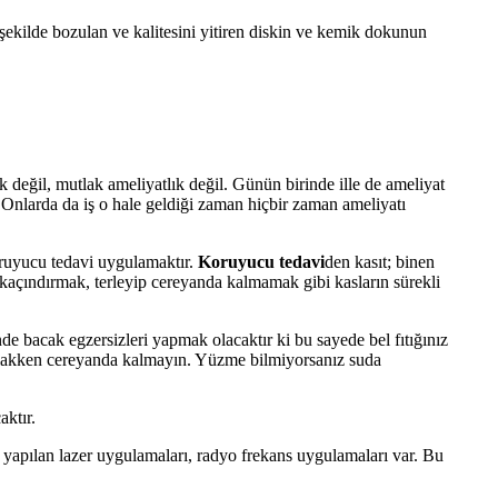
şekilde bozulan ve kalitesini yitiren diskin ve kemik dokunun
vilik değil, mutlak ameliyatlık değil. Günün birinde ille de ameliyat
Onlarda da iş o hale geldiği zaman hiçbir zaman ameliyatı
koruyucu tedavi uygulamaktır.
Koruyucu tedavi
den kasıt; binen
 kaçındırmak, terleyip cereyanda kalmamak gibi kasların sürekli
e bacak egzersizleri yapmak olacaktır ki bu sayede bel fıtığınız
slakken cereyanda kalmayın. Yüzme bilmiyorsanız suda
aktır.
rek yapılan lazer uygulamaları, radyo frekans uygulamaları var. Bu