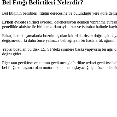
Bel Fıtığı Belirtileri Nelerdir?
Bel fıtığının belirtileri, fıtığın derecesine ve bulunduğu yere göre değiş
Erken evrede
(birinci evrede), dejenerasyon denilen yıpranma evresind
genellikle aktivite ile birlikte zorlamayla artar ve istirahat halinde kayb
Fakat, ileriki aşamalarda bozulmuş olan kıkırdak, dışarı doğru çıkmaya 
değişmesidir ki daha önce yalnızca beli ağrıyan bir hasta artık ağrının
Yapısı bozulan bu disk L5, S1’deki sinirlere baskı yapıyorsa bu ağrı 
doğru gider.
Eğer tanı gecikirse ve tanının gecikmesiyle birlikte tedavi gecikirse b
bel fıtığı son aşama olan motor etkilenme başlayacağı için özellikle 