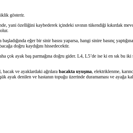
iklik gösterir.
e, yani özelliğini kaybederek içindeki sıvının tükendiği kıkırdak mevcudi
olur.
başladığında eğer bir sinir basısı yaparsa, hangi sinire basınç yaptığına
 bacağa doğru kaydığını hissedecektir.
daha çok ayak baş parmağına doğru gider. L4, L5’de ise ki en sık bu iki
el, bacak ve ayaklardaki ağrılara
bacakta uyuşma
, elektriklenme, karın
düşük ayak denilen ve hastanın topuğu üzerinde duramaması ve ayağa kal