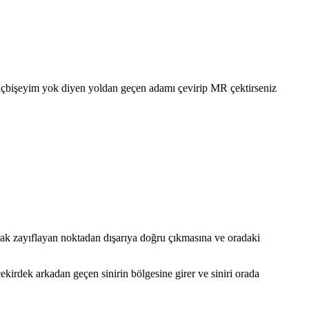
içbişeyim yok diyen yoldan geçen adamı çevirip MR çektirseniz
arak zayıflayan noktadan dışarıya doğru çıkmasına ve oradaki
çekirdek arkadan geçen sinirin bölgesine girer ve siniri orada