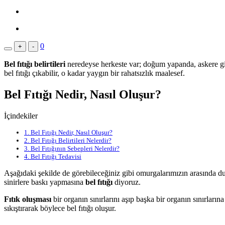
0
+
-
Bel fıtığı belirtileri
neredeyse herkeste var; doğum yapanda, askere gi
bel fıtığı çıkabilir, o kadar yaygın bir rahatsızlık maalesef.
Bel Fıtığı Nedir, Nasıl Oluşur?
İçindekiler
1.
Bel Fıtığı Nedir, Nasıl Oluşur?
2.
Bel Fıtığı Belirtileri Nelerdir?
3.
Bel Fıtığının Sebepleri Nelerdir?
4.
Bel Fıtığı Tedavisi
Aşağıdaki şekilde de görebileceğiniz gibi omurgalarımızın arasında du
sinirlere baskı yapmasına
bel fıtığı
diyoruz.
Fıtık oluşması
bir organın sınırlarını aşıp başka bir organın sınırları
sıkıştırarak böylece bel fıtığı oluşur.