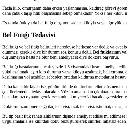
Fazla kilo, omurganın daha erken yaşlanmasına, kaldıraç görevi gören
daha çabuk taşıp fıtık oluşmasına sebep olmaktadır. Yoksa her kilolu i
Esasında fıtık ya da bel fıtığı oluşumu sadece kiloyla veya ağır yük kald
Bel Fıtığı Tedavisi
Bel fıtığı ve bel fıtığı belirtileri neredeyse herkeste var dedik ya evet 
olunması gerekir diye bir durum söz konusu değil.
Bel fıtıklarının y
düşünmeyen hasta ne olur beni ameliyat et diye doktora başvurur.
Bel fıtığı hastalarının ancak yüzde 1,5 civarındaki kısmı ameliyat edi
yükü azaltmak, aşırı kilo durumu varsa kiloyu azaltmak, halı çırpma, 
kasılmasına yol açabilen sebepleri ortadan kaldırma metotlarını hastaya
Daha kalıcı bir fayda ise, günün birinde doktorların eline düşmemek a
çok ilerlemeden tedavi olacaktır. Yüzün ama sudan çıktıktan sonra 
bacaklarınızı oynatın gerekirse simit takın yeter ki bacak egzersizleri
Doktorunuzun önereceği ilaç tedavisi, fizik tedavisi, istirahat, masaj, 
Bu tip basit fıtık rahatsızlıklarının dışında ameliyat edilse mi edilme
uygulamalarla ise kıkırdak doku büzüştürülerek sinirleri rahatsız ede