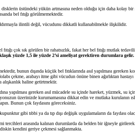
 disklerin üstündeki yükün artmasına neden olduğu için daha kolay bir 
nsanda bel fıtığı görülmemektedir.
ırmayla ilintili değil, vücudunu dikkatli kullanabilmekle ilişkilidir.
bel fıtığı çok sık görülen bir rahatsızlık, fakat her bel fıtığı mutlak teda
aklaşık yüzde 1,5 ile yüzde 2’si ameliyat gerektiren durumlara gelir.
lmektedir, bunun dışında küçük bel fıtıklarında asıl yapılması gereken 
dolabı çekme, arabayı itme gibi vücudun önüne binen ağırlıktan hastayı
 alışkanlık haline getirtmektir.
dına yapılması gereken asıl mücadele su içinde hareket, yüzmek, su içind
mayonuzun üzerinizde kurumamasına dikkat edin ve mutlaka kurulanın ı
 yapın. Bunun çok faydasını göreceksiniz.
akupunktur gibi tıbbi ya da tıp dışı değişik uygulamaların da faydası olac
se mi tercihleri arasında kalınan durumlarda da belden bir iğneyle girile
n diskin kendini geriye çekmesi sağlanmakta.