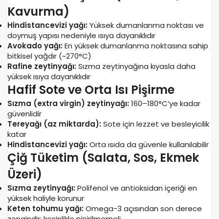
Kavurma)
Hindistancevizi yağı:
Yüksek dumanlanma noktası ve
doymuş yapısı nedeniyle ısıya dayanıklıdır
Avokado yağı:
En yüksek dumanlanma noktasına sahip
bitkisel yağdır (~270°C)
Rafine zeytinyağı:
Sızma zeytinyağına kıyasla daha
yüksek ısıya dayanıklıdır
Hafif Sote ve Orta Isı Pişirme
Sızma (extra virgin) zeytinyağı:
160–180°C’ye kadar
güvenlidir
Tereyağı (az miktarda):
Sote için lezzet ve besleyicilik
katar
Hindistancevizi yağı:
Orta ısıda da güvenle kullanılabilir
Çiğ Tüketim (Salata, Sos, Ekmek
Üzeri)
Sızma zeytinyağı:
Polifenol ve antioksidan içeriği en
yüksek haliyle korunur
Keten tohumu yağı:
Omega-3 açısından son derece
zengindir; kesinlikle pişirilmemeli