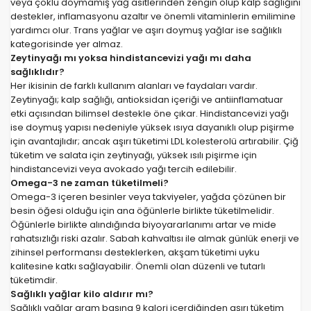
veya çoklu doymamış yağ asitlerinden zengin olup kalp sağlığını
destekler, inflamasyonu azaltır ve önemli vitaminlerin emilimine
yardımcı olur. Trans yağlar ve aşırı doymuş yağlar ise sağlıklı
kategorisinde yer almaz.
Zeytinyağı mı yoksa hindistancevizi yağı mı daha
sağlıklıdır?
Her ikisinin de farklı kullanım alanları ve faydaları vardır.
Zeytinyağı; kalp sağlığı, antioksidan içeriği ve antiinflamatuar
etki açısından bilimsel destekle öne çıkar. Hindistancevizi yağı
ise doymuş yapısı nedeniyle yüksek ısıya dayanıklı olup pişirme
için avantajlıdır; ancak aşırı tüketimi LDL kolesterolü artırabilir. Çiğ
tüketim ve salata için zeytinyağı, yüksek ısılı pişirme için
hindistancevizi veya avokado yağı tercih edilebilir.
Omega-3 ne zaman tüketilmeli?
Omega-3 içeren besinler veya takviyeler, yağda çözünen bir
besin öğesi olduğu için ana öğünlerle birlikte tüketilmelidir.
Öğünlerle birlikte alındığında biyoyararlanımı artar ve mide
rahatsızlığı riski azalır. Sabah kahvaltısı ile almak günlük enerji ve
zihinsel performansı desteklerken, akşam tüketimi uyku
kalitesine katkı sağlayabilir. Önemli olan düzenli ve tutarlı
tüketimdir.
Sağlıklı yağlar kilo aldırır mı?
Sağlıklı yağlar gram başına 9 kalori içerdiğinden aşırı tüketim