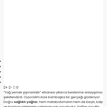
0
+
-
“Yağ yemek şişmanlatır” efsanesi yıllarca beslenme anlayışımızı
şekillendirdi. Oysa bilim bize bambaşka bir gerçeği gösteriyor:
Doğru
sağlıklı yağlar
, hem metabolizmanın hem de beyin, kalp
ve hormon sisteminin çalışması için zorunludur. Yağlar vücutta