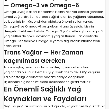
— Omega-3 ve Omega-6
Omega 3 yağ asitleri, beslenme rutininizde yer alması gereken
temel yağlardır. Son derece sağlıklı olan bu yağların, vücudunuz
ve beyniniz için üstlendikleri oldukça önemli rolleri vardır.
Omega-3 ve Omega-6 bu grubun iki ana üyesidir. İkisinin
dengeli tüketilmesi kritiktir. Omega-3 yağ asitleri gibi omega-6
yağ asitleri de çoklu doymamış yağ asitleridir. Batı diyetinde
Omega-6 fazlası ve Omega-3 yetersizliği kronik inflamasyon
riskini artırır.
Trans Yağlar — Her Zaman
Kaçınılması Gereken
Trans yağlar; margarin, hazır kekler, cipsin ve kızartma
yağlarında bulunur. Hem LDL’yi yükseltir hem de HDL’yi düşürür.
Kalp hastalığı, diyabet ve obezite riskiyle doğrudan
ilişkilendirildiğinden mutlaka beslemeden çıkarılmalıdır.
En Önemli Sağlıklı Yağ
Kaynakları ve Faydaları
Sağlıklı yağlar
söz konusu olduğunda, kaynak çeşitliliği kritik bir