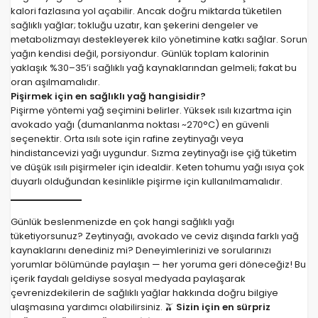
kalori fazlasına yol açabilir. Ancak doğru miktarda tüketilen
sağlıklı yağlar; tokluğu uzatır, kan şekerini dengeler ve
metabolizmayı destekleyerek kilo yönetimine katkı sağlar. Sorun
yağın kendisi değil, porsiyondur. Günlük toplam kalorinin
yaklaşık %30–35’i sağlıklı yağ kaynaklarından gelmeli; fakat bu
oran aşılmamalıdır.
Pişirmek için en sağlıklı yağ hangisidir?
Pişirme yöntemi yağ seçimini belirler. Yüksek ısılı kızartma için
avokado yağı (dumanlanma noktası ~270°C) en güvenli
seçenektir. Orta ısılı sote için rafine zeytinyağı veya
hindistancevizi yağı uygundur. Sızma zeytinyağı ise çiğ tüketim
ve düşük ısılı pişirmeler için idealdir. Keten tohumu yağı ısıya çok
duyarlı olduğundan kesinlikle pişirme için kullanılmamalıdır.
Günlük beslenmenizde en çok hangi sağlıklı yağı
tüketiyorsunuz? Zeytinyağı, avokado ve ceviz dışında farklı yağ
kaynaklarını denediniz mi? Deneyimlerinizi ve sorularınızı
yorumlar bölümünde paylaşın — her yoruma geri döneceğiz! Bu
içerik faydalı geldiyse sosyal medyada paylaşarak
çevrenizdekilerin de sağlıklı yağlar hakkında doğru bilgiye
ulaşmasına yardımcı olabilirsiniz. 🫒
Sizin için en sürpriz