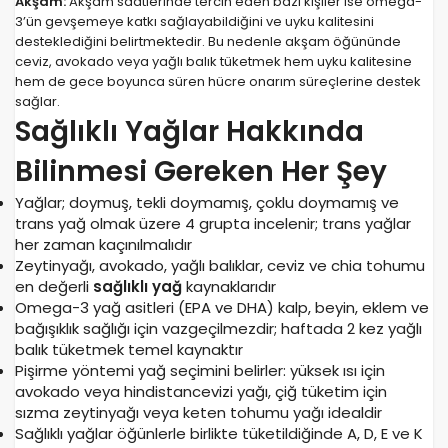
Akşam:
Akşam saatlerinde tercih eden bazı kişiler ise omega-
3’ün gevşemeye katkı sağlayabildiğini ve uyku kalitesini
desteklediğini belirtmektedir. Bu nedenle akşam öğününde
ceviz, avokado veya yağlı balık tüketmek hem uyku kalitesine
hem de gece boyunca süren hücre onarım süreçlerine destek
sağlar.
Sağlıklı Yağlar Hakkında
Bilinmesi Gereken Her Şey
Yağlar; doymuş, tekli doymamış, çoklu doymamış ve
trans yağ olmak üzere 4 grupta incelenir; trans yağlar
her zaman kaçınılmalıdır
Zeytinyağı, avokado, yağlı balıklar, ceviz ve chia tohumu
en değerli
sağlıklı yağ
kaynaklarıdır
Omega-3 yağ asitleri (EPA ve DHA) kalp, beyin, eklem ve
bağışıklık sağlığı için vazgeçilmezdir; haftada 2 kez yağlı
balık tüketmek temel kaynaktır
Pişirme yöntemi yağ seçimini belirler: yüksek ısı için
avokado veya hindistancevizi yağı, çiğ tüketim için
sızma zeytinyağı veya keten tohumu yağı idealdir
Sağlıklı yağlar öğünlerle birlikte tüketildiğinde A, D, E ve K