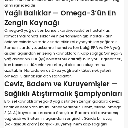
alımı için idealdir.
Yağlı Balıklar — Omega-3’ün En
Zengin Kaynağı
Omega-3 yağ asitleri kanser, kardiyovasküler hastalıklar,
romatizmal rahatsızlıklar ve hipertansiyon gibi hastalıkların
önlenmesinde ve tedavisinde etkin rol oynayabilen yağlardır.
Somon, sardalye, uskumru, hamsi ve ton balığı EPA ve DHA yağ
asitleri açısından en zengin kaynaklardır. Kalp sağlığı: Omega-3
yağ asitlerinin HDL (iyi) kolesterolü artırdığı biliniyor. Trigliseritleri,
kan basıncını düzenler ve arteryel plakların oluşumunu
azaltabilir. Haftada en az 2 kez yağlı balık tüketmek yeterli
omega-3 almak için altın standarttır.
Ceviz, Badem ve Kuruyemişler —
Sağlıklı Atıştırmalık Şampiyonları
Bitkisel kaynaklı omega-3 yağ asitinden zengin gıdalara ceviz,
fındık ve keten tohumunu örnek verilebilir. Ceviz, bitkisel omega-
3 (ALA) kaynakları arasında öne çıkar. Badem tekli doymamış
yağ asidi ve E vitamini açısından zengindir. Günde bir avuç
(yaklaşık 30 gram) karışık kuruyemiş; hem kalp sağlığını