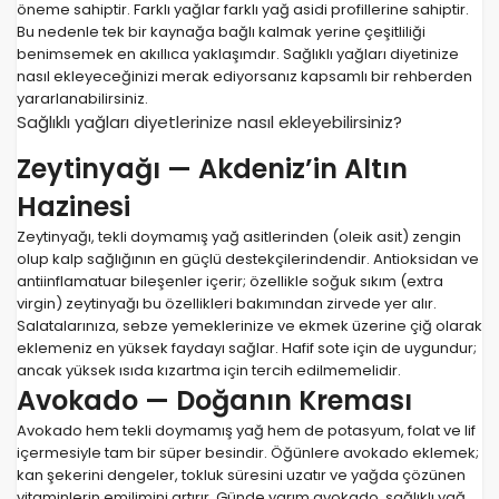
öneme sahiptir. Farklı yağlar farklı yağ asidi profillerine sahiptir.
Bu nedenle tek bir kaynağa bağlı kalmak yerine çeşitliliği
benimsemek en akıllıca yaklaşımdır. Sağlıklı yağları diyetinize
nasıl ekleyeceğinizi merak ediyorsanız kapsamlı bir rehberden
yararlanabilirsiniz.
Sağlıklı yağları diyetlerinize nasıl ekleyebilirsiniz?
Zeytinyağı — Akdeniz’in Altın
Hazinesi
Zeytinyağı, tekli doymamış yağ asitlerinden (oleik asit) zengin
olup kalp sağlığının en güçlü destekçilerindendir. Antioksidan ve
antiinflamatuar bileşenler içerir; özellikle soğuk sıkım (extra
virgin) zeytinyağı bu özellikleri bakımından zirvede yer alır.
Salatalarınıza, sebze yemeklerinize ve ekmek üzerine çiğ olarak
eklemeniz en yüksek faydayı sağlar. Hafif sote için de uygundur;
ancak yüksek ısıda kızartma için tercih edilmemelidir.
Avokado — Doğanın Kreması
Avokado hem tekli doymamış yağ hem de potasyum, folat ve lif
içermesiyle tam bir süper besindir. Öğünlere avokado eklemek;
kan şekerini dengeler, tokluk süresini uzatır ve yağda çözünen
vitaminlerin emilimini artırır. Günde yarım avokado, sağlıklı yağ