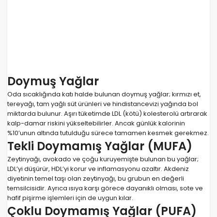
Doymuş Yağlar
Oda sıcaklığında katı halde bulunan doymuş yağlar; kırmızı et,
tereyağı, tam yağlı süt ürünleri ve hindistancevizi yağında bol
miktarda bulunur. Aşırı tüketimde LDL (kötü) kolesterolü artırarak
kalp-damar riskini yükseltebilirler. Ancak günlük kalorinin
%10’unun altında tutulduğu sürece tamamen kesmek gerekmez.
Tekli Doymamış Yağlar (MUFA)
Zeytinyağı, avokado ve çoğu kuruyemişte bulunan bu yağlar;
LDL’yi düşürür, HDL’yi korur ve inflamasyonu azaltır. Akdeniz
diyetinin temel taşı olan zeytinyağı, bu grubun en değerli
temsilcisidir. Ayrıca ısıya karşı görece dayanıklı olması, sote ve
hafif pişirme işlemleri için de uygun kılar.
Çoklu Doymamış Yağlar (PUFA)