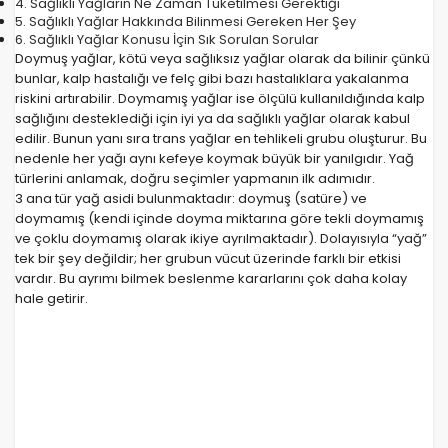
4.
Sağlıklı Yağların Ne Zaman Tüketilmesi Gerektiği
5.
Sağlıklı Yağlar Hakkında Bilinmesi Gereken Her Şey
6.
Sağlıklı Yağlar Konusu İçin Sık Sorulan Sorular
Doymuş yağlar, kötü veya sağlıksız yağlar olarak da bilinir çünkü
bunlar, kalp hastalığı ve felç gibi bazı hastalıklara yakalanma
riskini artırabilir. Doymamış yağlar ise ölçülü kullanıldığında kalp
sağlığını desteklediği için iyi ya da sağlıklı yağlar olarak kabul
edilir. Bunun yanı sıra trans yağlar en tehlikeli grubu oluşturur. Bu
nedenle her yağı aynı kefeye koymak büyük bir yanılgıdır. Yağ
türlerini anlamak, doğru seçimler yapmanın ilk adımıdır.
3 ana tür yağ asidi bulunmaktadır: doymuş (satüre) ve
doymamış (kendi içinde doyma miktarına göre tekli doymamış
ve çoklu doymamış olarak ikiye ayrılmaktadır). Dolayısıyla “yağ”
tek bir şey değildir; her grubun vücut üzerinde farklı bir etkisi
vardır. Bu ayrımı bilmek beslenme kararlarını çok daha kolay
hale getirir.