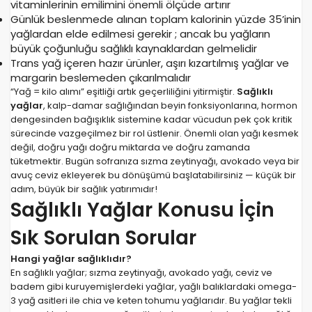
vitaminlerinin emilimini önemli ölçüde artırır
Günlük beslenmede alınan toplam kalorinin yüzde 35’inin
yağlardan elde edilmesi gerekir ; ancak bu yağların
büyük çoğunluğu sağlıklı kaynaklardan gelmelidir
Trans yağ içeren hazır ürünler, aşırı kızartılmış yağlar ve
margarin beslemeden çıkarılmalıdır
“Yağ = kilo alımı” eşitliği artık geçerliliğini yitirmiştir.
Sağlıklı
yağlar
, kalp-damar sağlığından beyin fonksiyonlarına, hormon
dengesinden bağışıklık sistemine kadar vücudun pek çok kritik
sürecinde vazgeçilmez bir rol üstlenir. Önemli olan yağı kesmek
değil, doğru yağı doğru miktarda ve doğru zamanda
tüketmektir. Bugün sofranıza sızma zeytinyağı, avokado veya bir
avuç ceviz ekleyerek bu dönüşümü başlatabilirsiniz — küçük bir
adım, büyük bir sağlık yatırımıdır!
Sağlıklı Yağlar Konusu İçin
Sık Sorulan Sorular
Hangi yağlar sağlıklıdır?
En sağlıklı yağlar; sızma zeytinyağı, avokado yağı, ceviz ve
badem gibi kuruyemişlerdeki yağlar, yağlı balıklardaki omega-
3 yağ asitleri ile chia ve keten tohumu yağlarıdır. Bu yağlar tekli