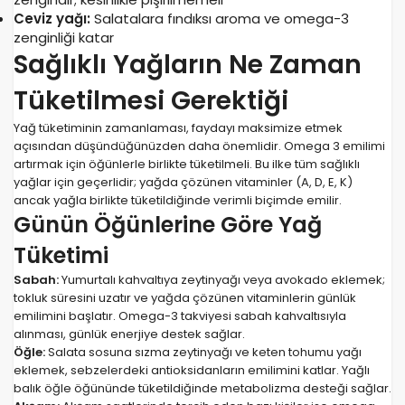
Ceviz yağı:
Salatalara fındıksı aroma ve omega-3
zenginliği katar
Sağlıklı Yağların Ne Zaman
Tüketilmesi Gerektiği
Yağ tüketiminin zamanlaması, faydayı maksimize etmek
açısından düşündüğünüzden daha önemlidir. Omega 3 emilimi
artırmak için öğünlerle birlikte tüketilmeli. Bu ilke tüm sağlıklı
yağlar için geçerlidir; yağda çözünen vitaminler (A, D, E, K)
ancak yağla birlikte tüketildiğinde verimli biçimde emilir.
Günün Öğünlerine Göre Yağ
Tüketimi
Sabah:
Yumurtalı kahvaltıya zeytinyağı veya avokado eklemek;
tokluk süresini uzatır ve yağda çözünen vitaminlerin günlük
emilimini başlatır. Omega-3 takviyesi sabah kahvaltısıyla
alınması, günlük enerjiye destek sağlar.
Öğle:
Salata sosuna sızma zeytinyağı ve keten tohumu yağı
eklemek, sebzelerdeki antioksidanların emilimini katlar. Yağlı
balık öğle öğününde tüketildiğinde metabolizma desteği sağlar.