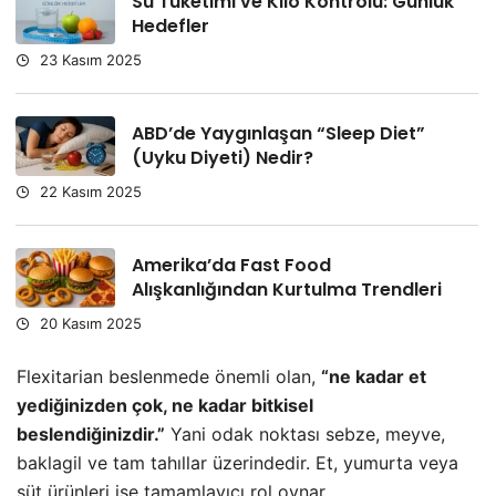
Su Tüketimi ve Kilo Kontrolü: Günlük
Hedefler
23 Kasım 2025
ABD’de Yaygınlaşan “Sleep Diet”
(Uyku Diyeti) Nedir?
22 Kasım 2025
Amerika’da Fast Food
Alışkanlığından Kurtulma Trendleri
20 Kasım 2025
Flexitarian beslenmede önemli olan,
“ne kadar et
yediğinizden çok, ne kadar bitkisel
beslendiğinizdir.”
Yani odak noktası sebze, meyve,
baklagil ve tam tahıllar üzerindedir. Et, yumurta veya
süt ürünleri ise tamamlayıcı rol oynar.