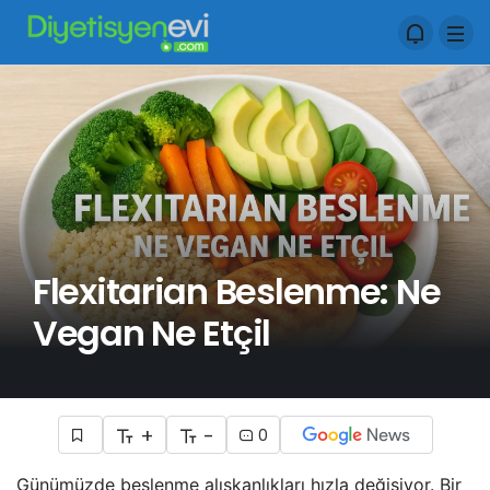
Flexitarian Beslenme: Ne
Vegan Ne Etçil
+
-
0
Günümüzde beslenme alışkanlıkları hızla değişiyor. Bir