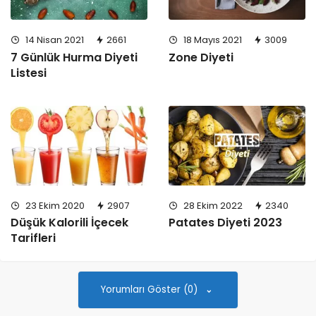
14 Nisan 2021
2661
18 Mayıs 2021
3009
7 Günlük Hurma Diyeti
Zone Diyeti
Listesi
23 Ekim 2020
2907
28 Ekim 2022
2340
Düşük Kalorili İçecek
Patates Diyeti 2023
Tarifleri
Yorumları Göster (0)