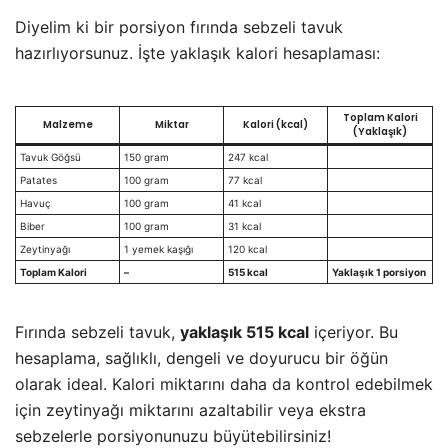
Diyelim ki bir porsiyon fırında sebzeli tavuk
hazırlıyorsunuz. İşte yaklaşık kalori hesaplaması:
Toplam Kalori
Malzeme
Miktar
Kalori (kcal)
(Yaklaşık)
Tavuk Göğsü
150 gram
247 kcal
Patates
100 gram
77 kcal
Havuç
100 gram
41 kcal
Biber
100 gram
31 kcal
Zeytinyağı
1 yemek kaşığı
120 kcal
Toplam Kalori
–
515 kcal
Yaklaşık 1 porsiyon
Fırında sebzeli tavuk,
yaklaşık 515 kcal
içeriyor. Bu
hesaplama, sağlıklı, dengeli ve doyurucu bir öğün
olarak ideal. Kalori miktarını daha da kontrol edebilmek
için zeytinyağı miktarını azaltabilir veya ekstra
sebzelerle porsiyonunuzu büyütebilirsiniz!