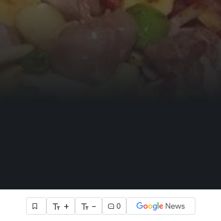
+
-
0