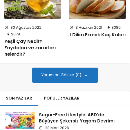
30 Ağustos 2022
3 Haziran 2021
3085
2879
1 Dilim Ekmek Kaç Kalori
Yeşil Çay Nedir?
Faydaları ve zararları
nelerdir?
Yorumları Göster (0)
SON YAZILAR
POPÜLER YAZILAR
Sugar-Free Lifestyle: ABD’de
Büyüyen Şekersiz Yaşam Devrimi
28 Mart 2026