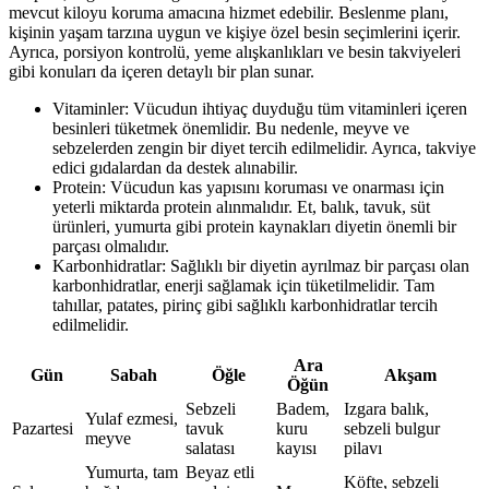
mevcut kiloyu koruma amacına hizmet edebilir. Beslenme planı,
kişinin yaşam tarzına uygun ve kişiye özel besin seçimlerini içerir.
Ayrıca, porsiyon kontrolü, yeme alışkanlıkları ve besin takviyeleri
gibi konuları da içeren detaylı bir plan sunar.
Vitaminler: Vücudun ihtiyaç duyduğu tüm vitaminleri içeren
besinleri tüketmek önemlidir. Bu nedenle, meyve ve
sebzelerden zengin bir diyet tercih edilmelidir. Ayrıca, takviye
edici gıdalardan da destek alınabilir.
Protein: Vücudun kas yapısını koruması ve onarması için
yeterli miktarda protein alınmalıdır. Et, balık, tavuk, süt
ürünleri, yumurta gibi protein kaynakları diyetin önemli bir
parçası olmalıdır.
Karbonhidratlar: Sağlıklı bir diyetin ayrılmaz bir parçası olan
karbonhidratlar, enerji sağlamak için tüketilmelidir. Tam
tahıllar, patates, pirinç gibi sağlıklı karbonhidratlar tercih
edilmelidir.
Ara
Gün
Sabah
Öğle
Akşam
Öğün
Sebzeli
Badem,
Izgara balık,
Yulaf ezmesi,
Pazartesi
tavuk
kuru
sebzeli bulgur
meyve
salatası
kayısı
pilavı
Yumurta, tam
Beyaz etli
Köfte, sebzeli