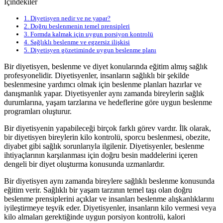
İçindekiler
1.
Diyetisyen nedir ve ne yapar?
2.
Doğru beslenmenin temel prensipleri
3.
Formda kalmak için uygun porsiyon kontrolü
4.
Sağlıklı beslenme ve egzersiz ilişkisi
5.
Diyetisyen gözetiminde uygun beslenme planı
Bir diyetisyen, beslenme ve diyet konularında eğitim almış sağlık
profesyonelidir. Diyetisyenler, insanların sağlıklı bir şekilde
beslenmesine yardımcı olmak için beslenme planları hazırlar ve
danışmanlık yapar. Diyetisyenler aynı zamanda bireylerin sağlık
durumlarına, yaşam tarzlarına ve hedeflerine göre uygun beslenme
programları oluşturur.
Bir diyetisyenin yapabileceği birçok farklı görev vardır. İlk olarak,
bir diyetisyen bireylerin kilo kontrolü, sporcu beslenmesi, obezite,
diyabet gibi sağlık sorunlarıyla ilgilenir. Diyetisyenler, beslenme
ihtiyaçlarının karşılanması için doğru besin maddelerini içeren
dengeli bir diyet oluşturma konusunda uzmanlardır.
Bir diyetisyen aynı zamanda bireylere sağlıklı beslenme konusunda
eğitim verir. Sağlıklı bir yaşam tarzının temel taşı olan doğru
beslenme prensiplerini açıklar ve insanları beslenme alışkanlıklarını
iyileştirmeye teşvik eder. Diyetisyenler, insanların kilo vermesi veya
kilo almaları gerektiğinde uygun porsiyon kontrolü, kalori