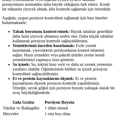
porsiyonların normalden daha büyük olduğunu fark etmez. Kısıtlı
bir miktarda yiyecek almak, kilo kontrolü sağlamak için önemlidir.
Aşağıda, uygun porsiyon kontrolünü sağlamak için bazı öneriler
bulunmaktadır:
Tabak boyutunu kontrol etmek:
Büyük tabaklar genellikle
daha fazla yiyecek almanıza neden olur. Daha küçük tabaklar
kullanarak porsiyon kontrolü sağlayabilirsiniz.
Yemeklerinizi önceden hazırlamak:
Evde yemek
hazırlamak, yiyeceklerin porsiyonlarını kontrol etmenizi
sağlar. Hazır yemekler veya paketli ürünler yerine kendi
yemeklerinizi yapmaya özen gösterin.
Su içmek:
Su, tokluk hissi verir ve daha az yemek yemenize
yardımcı olabilir. Öğünlerinizle birlikte su içerek porsiyon
kontrolünü sağlayabilirsiniz.
Et ve protein kaynaklarını ölçmek:
Et ve protein
kaynaklarını ölçerek porsiyon kontrolü yapabilirsiniz.
Örneğin, tavuk göğsü için porsiyon boyutu yaklaşık olarak bir
avuç büyüklüğündedir.
Gıda Grubu
Porsiyon Boyutu
Tahıllar ve Baklagiller
1 dilim ekmek
Meyveler
1 orta boy elma