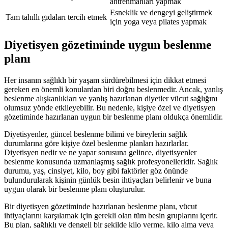
antrenmanları yapmak
Esneklik ve dengeyi geliştirmek
Tam tahıllı gıdaları tercih etmek
için yoga veya pilates yapmak
Diyetisyen gözetiminde uygun beslenme
planı
Her insanın sağlıklı bir yaşam sürdürebilmesi için dikkat etmesi
gereken en önemli konulardan biri doğru beslenmedir. Ancak, yanlış
beslenme alışkanlıkları ve yanlış hazırlanan diyetler vücut sağlığını
olumsuz yönde etkileyebilir. Bu nedenle, kişiye özel ve diyetisyen
gözetiminde hazırlanan uygun bir beslenme planı oldukça önemlidir.
Diyetisyenler, güncel beslenme bilimi ve bireylerin sağlık
durumlarına göre kişiye özel beslenme planları hazırlarlar.
Diyetisyen nedir ve ne yapar sorusuna gelince, diyetisyenler
beslenme konusunda uzmanlaşmış sağlık profesyonelleridir. Sağlık
durumu, yaş, cinsiyet, kilo, boy gibi faktörler göz önünde
bulundurularak kişinin günlük besin ihtiyaçları belirlenir ve buna
uygun olarak bir beslenme planı oluşturulur.
Bir diyetisyen gözetiminde hazırlanan beslenme planı, vücut
ihtiyaçlarını karşılamak için gerekli olan tüm besin gruplarını içerir.
Bu plan, sağlıklı ve dengeli bir şekilde kilo verme, kilo alma veya