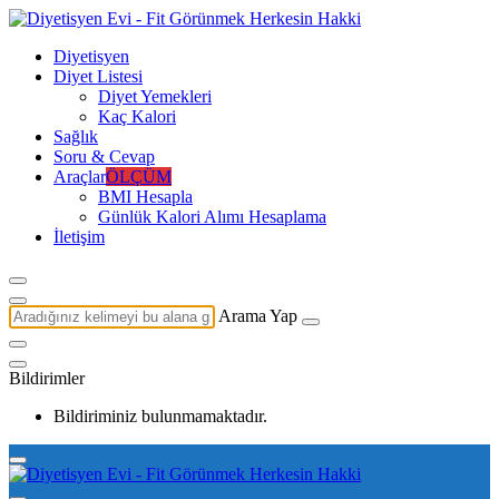
Diyetisyen
Diyet Listesi
Diyet Yemekleri
Kaç Kalori
Sağlık
Soru & Cevap
Araçlar
ÖLÇÜM
BMI Hesapla
Günlük Kalori Alımı Hesaplama
İletişim
Arama Yap
Bildirimler
Bildiriminiz bulunmamaktadır.