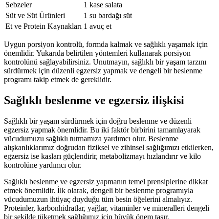
Sebzeler
1 kase salata
Süt ve Süt Ürünleri
1 su bardağı süt
Et ve Protein Kaynakları
1 avuç et
Uygun porsiyon kontrolü, formda kalmak ve sağlıklı yaşamak için
önemlidir. Yukarıda belirtilen yöntemleri kullanarak porsiyon
kontrolünü sağlayabilirsiniz. Unutmayın, sağlıklı bir yaşam tarzını
sürdürmek için düzenli egzersiz yapmak ve dengeli bir beslenme
programı takip etmek de gereklidir.
Sağlıklı beslenme ve egzersiz ilişkisi
Sağlıklı bir yaşam sürdürmek için doğru beslenme ve düzenli
egzersiz yapmak önemlidir. Bu iki faktör birbirini tamamlayarak
vücudumuzu sağlıklı tutmamıza yardımcı olur. Beslenme
alışkanlıklarımız doğrudan fiziksel ve zihinsel sağlığımızı etkilerken,
egzersiz ise kasları güçlendirir, metabolizmayı hızlandırır ve kilo
kontrolüne yardımcı olur.
Sağlıklı beslenme ve egzersiz yapmanın temel prensiplerine dikkat
etmek önemlidir. İlk olarak, dengeli bir beslenme programıyla
vücudumuzun ihtiyaç duyduğu tüm besin öğelerini almalıyız.
Proteinler, karbonhidratlar, yağlar, vitaminler ve mineralleri dengeli
bir şekilde tüketmek sağlığımız için büyük önem taşır.