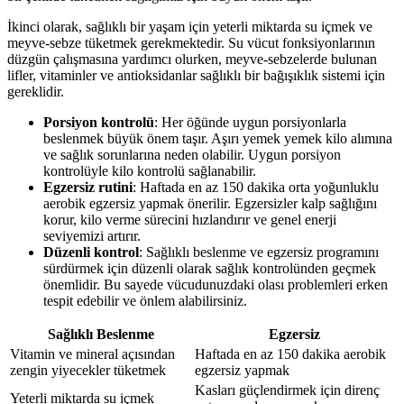
İkinci olarak, sağlıklı bir yaşam için yeterli miktarda su içmek ve
meyve-sebze tüketmek gerekmektedir. Su vücut fonksiyonlarının
düzgün çalışmasına yardımcı olurken, meyve-sebzelerde bulunan
lifler, vitaminler ve antioksidanlar sağlıklı bir bağışıklık sistemi için
gereklidir.
Porsiyon kontrolü
: Her öğünde uygun porsiyonlarla
beslenmek büyük önem taşır. Aşırı yemek yemek kilo alımına
ve sağlık sorunlarına neden olabilir. Uygun porsiyon
kontrolüyle kilo kontrolü sağlanabilir.
Egzersiz rutini
: Haftada en az 150 dakika orta yoğunluklu
aerobik egzersiz yapmak önerilir. Egzersizler kalp sağlığını
korur, kilo verme sürecini hızlandırır ve genel enerji
seviyemizi artırır.
Düzenli kontrol
: Sağlıklı beslenme ve egzersiz programını
sürdürmek için düzenli olarak sağlık kontrolünden geçmek
önemlidir. Bu sayede vücudunuzdaki olası problemleri erken
tespit edebilir ve önlem alabilirsiniz.
Sağlıklı Beslenme
Egzersiz
Vitamin ve mineral açısından
Haftada en az 150 dakika aerobik
zengin yiyecekler tüketmek
egzersiz yapmak
Kasları güçlendirmek için direnç
Yeterli miktarda su içmek