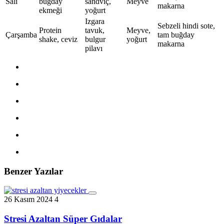
Salı
buğday
sandviç,
Meyve
makarna
ekmeği
yoğurt
Izgara
Sebzeli hindi sote,
Protein
tavuk,
Meyve,
Çarşamba
tam buğday
shake, ceviz
bulgur
yoğurt
makarna
pilavı
Benzer Yazılar
26 Kasım 2024
4
Stresi Azaltan Süper Gıdalar