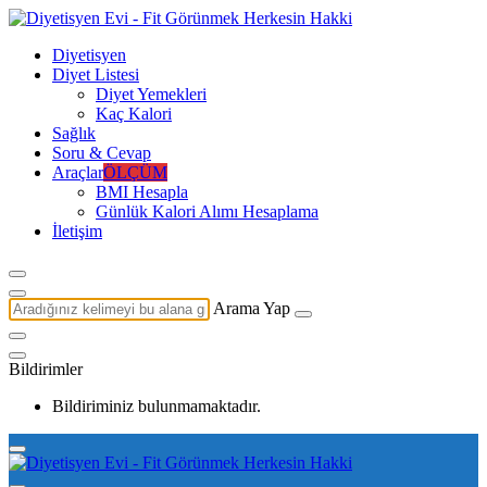
Diyetisyen
Diyet Listesi
Diyet Yemekleri
Kaç Kalori
Sağlık
Soru & Cevap
Araçlar
ÖLÇÜM
BMI Hesapla
Günlük Kalori Alımı Hesaplama
İletişim
Arama Yap
Bildirimler
Bildiriminiz bulunmamaktadır.