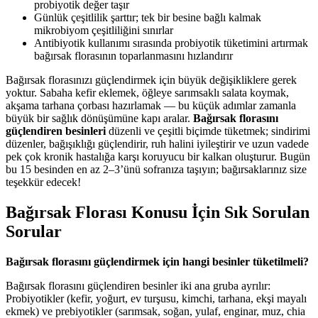
probiyotik değer taşır
Günlük çeşitlilik şarttır; tek bir besine bağlı kalmak
mikrobiyom çeşitliliğini sınırlar
Antibiyotik kullanımı sırasında probiyotik tüketimini artırmak
bağırsak florasının toparlanmasını hızlandırır
Bağırsak florasınızı güçlendirmek için büyük değişikliklere gerek
yoktur. Sabaha kefir eklemek, öğleye sarımsaklı salata koymak,
akşama tarhana çorbası hazırlamak — bu küçük adımlar zamanla
büyük bir sağlık dönüşümüne kapı aralar.
Bağırsak florasını
güçlendiren besinleri
düzenli ve çeşitli biçimde tüketmek; sindirimi
düzenler, bağışıklığı güçlendirir, ruh halini iyileştirir ve uzun vadede
pek çok kronik hastalığa karşı koruyucu bir kalkan oluşturur. Bugün
bu 15 besinden en az 2–3’ünü sofranıza taşıyın; bağırsaklarınız size
teşekkür edecek!
Bağırsak Florası Konusu İçin Sık Sorulan
Sorular
Bağırsak florasını güçlendirmek için hangi besinler tüketilmeli?
Bağırsak florasını güçlendiren besinler iki ana gruba ayrılır:
Probiyotikler (kefir, yoğurt, ev turşusu, kimchi, tarhana, ekşi mayalı
ekmek) ve prebiyotikler (sarımsak, soğan, yulaf, enginar, muz, chia