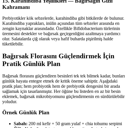
15. Karahindiba Yeşillikleri — Bağırsağın Gizli
Kahramanı
Prebiyotikler kök sebzelerde, karahindiba gibi bitkilerde de bulunur.
Karahindiba yaprakları, inülin açısından tüm sebzeler arasında en
zengin kaynaklar arasındadır. Özellikle Bifidobacterium türlerinin
üremesini destekler ve bağırsak geçirgenliğini azaltmaya yardımcı
olur. Salatalarda çiğ olarak veya hafif buharda pişirilmiş halde
tüketilebilir.
Bağırsak Florasını Güçlendirmek İçin
Pratik Günlük Plan
Bağırsak florasını güçlendiren besinleri tek tek bilmek kadar, bunları
günlük hayata entegre etmek de kritik öneme sahiptir. Aşağıdaki
pratik plan; hem probiyotik hem de prebiyotik dengesini bir arada
sağlamak için tasarlanmıştır. Her öğüne bu listeden en az bir besin
eklemek, bağırsak mikrobiyomunu güçlendirmenin en sürdürülebilir
yoludur.
Örnek Günlük Plan
Sabah:
200 ml kefir + 50 gram yulaf + chia tohumu serpimi