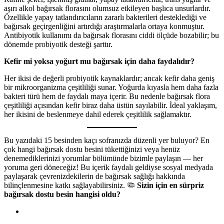
aşırı alkol bağırsak florasını olumsuz etkileyen başlıca unsurlardır.
Özellikle yapay tatlandırıcıların zararlı bakterileri desteklediği ve
bağırsak geçirgenliğini artırdığı araştırmalarla ortaya konmuştur.
Antibiyotik kullanımı da bağırsak florasını ciddi ölçüde bozabilir; bu
dönemde probiyotik desteği şarttır.
Kefir mi yoksa yoğurt mu bağırsak için daha faydalıdır?
Her ikisi de değerli probiyotik kaynaklardır; ancak kefir daha geniş
bir mikroorganizma çeşitliliği sunar. Yoğurda kıyasla hem daha fazla
bakteri türü hem de faydalı maya içerir. Bu nedenle bağırsak flora
çeşitliliği açısından kefir biraz daha üstün sayılabilir. İdeal yaklaşım,
her ikisini de beslenmeye dahil ederek çeşitlilik sağlamaktır.
Bu yazıdaki 15 besinden kaçı sofranızda düzenli yer buluyor? En
çok hangi bağırsak dostu besini tükettiğinizi veya henüz
denemediklerinizi yorumlar bölümünde bizimle paylaşın — her
yoruma geri döneceğiz! Bu içerik faydalı geldiyse sosyal medyada
paylaşarak çevrenizdekilerin de bağırsak sağlığı hakkında
bilinçlenmesine katkı sağlayabilirsiniz. 🦠
Sizin için en sürpriz
bağırsak dostu besin hangisi oldu?