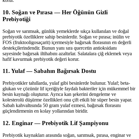
korur.
10. Soğan ve Pırasa — Her Öğünün Gizli
Prebiyotiği
Soğan ve sarımsak, günlük yemeklerde sıkça kullanılan ve doğal
prebiyotik özelliklere sahip besinlerdir. Soğan ve pırasa; inülin ve
FOS (fruktooligosaçarit) içermesiyle bağırsak florasının en değerli
destekçilerindendir. Bunun yanı sıra quercetin antioksidanı
sayesinde bağırsak iltihabını azaltırlar. Salatalara çiğ eklemek veya
hafif kavurmak prebiyotik değeri korur.
11. Yulaf — Sabahın Bağırsak Dostu
Prebiyotikler tahıllarda, yulaf gibi besinlerde bulunur. Yulaf; beta-
glukan ve çözünür lif içeriğiyle faydalı bakteriler için mükemmel bir
besin kaynağı oluşturur. Ayrıca kan şekerini dengeleme ve
kolesterolü düşürme özellikleri onu çift etkili bir süper besin yapar.
Sabah kahvaltısında 50 gram yulaf ezmesi, bağırsak florasını
güçlendirmenin en kolay yollarından biridir.
12. Enginar — Prebiyotik Lif Şampiyonu
Prebiyotik kaynakları arasında soğan, sarımsak, pırasa, enginar ve