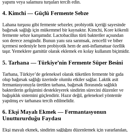
yapımı veya salamura turşuları tercih edin.
4. Kimchi — Güçlü Fermente Sebze
Lahana turşusu gibi fermente sebzeler, probiyotik içeriği sayesinde
bağırsak sağlığı için mükemmel bir kaynaktır. Kimchi, Kore kökenli
fermente sebze karışımıdır. Lactobacillus türü bakteriler açısından
son derece zengindir. Bunun yanı sıra sarımsak, zencefil ve biber
içermesi nedeniyle hem probiyotik hem de anti-inflamatuar özellik
taşır. Yemeklere garnitür olarak eklemek en kolay kullanım biçimidir.
5. Tarhana — Türkiye’nin Fermente Süper Besini
Tarhana, Türkiye’de geleneksel olarak tüketilen fermente bir gıda
olup bağırsak sağlığı üzerinde olumlu etkiler sağlar. Laktik asit
fermantasyonuyla üretilen tarhana, bağırsak florasında sağlıklı
bakterilerin gelişimini destekleyerek sindirim sürecini düzenler ve
bağışıklık sistemini güçlendirir. Hazır değil, geleneksel yöntemle
yapılmış ev tarhanası tercih edilmelidir.
6. Ekşi Mayalı Ekmek — Fermantasyonun
Unuttururduğu Faydası
Ekşi mayalı ekmek, sindirim sağlığını düzenlemek için yararlanılan,