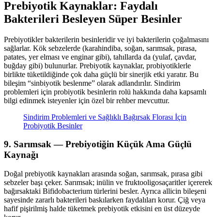
Prebiyotik Kaynaklar: Faydalı
Bakterileri Besleyen Süper Besinler
Prebiyotikler bakterilerin besinleridir ve iyi bakterilerin çoğalmasını
sağlarlar. Kök sebzelerde (karahindiba, soğan, sarımsak, pırasa,
patates, yer elması ve enginar gibi), tahıllarda da (yulaf, çavdar,
buğday gibi) bulunurlar. Prebiyotik kaynaklar, probiyotiklerle
birlikte tüketildiğinde çok daha güçlü bir sinerjik etki yaratır. Bu
bileşim “sinbiyotik beslenme” olarak adlandırılır. Sindirim
problemleri için probiyotik besinlerin rolü hakkında daha kapsamlı
bilgi edinmek isteyenler için özel bir rehber mevcuttur.
Sindirim Problemleri ve Sağlıklı Bağırsak Florası İçin
Probiyotik Besinler
9. Sarımsak — Prebiyotiğin Küçük Ama Güçlü
Kaynağı
Doğal prebiyotik kaynakları arasında soğan, sarımsak, pırasa gibi
sebzeler başı çeker. Sarımsak; inülin ve fruktooligosaçaritler içererek
bağırsaktaki Bifidobacterium türlerini besler. Ayrıca allicin bileşeni
sayesinde zararlı bakterileri baskılarken faydalıları korur. Çiğ veya
hafif pişirilmiş halde tüketmek prebiyotik etkisini en üst düzeyde