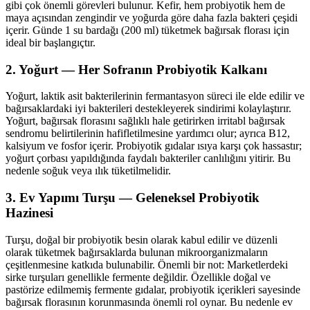
gibi çok önemli görevleri bulunur. Kefir, hem probiyotik hem de
maya açısından zengindir ve yoğurda göre daha fazla bakteri çeşidi
içerir. Günde 1 su bardağı (200 ml) tüketmek bağırsak florası için
ideal bir başlangıçtır.
2. Yoğurt — Her Sofranın Probiyotik Kalkanı
Yoğurt, laktik asit bakterilerinin fermantasyon süreci ile elde edilir ve
bağırsaklardaki iyi bakterileri destekleyerek sindirimi kolaylaştırır.
Yoğurt, bağırsak florasını sağlıklı hale getirirken irritabl bağırsak
sendromu belirtilerinin hafifletilmesine yardımcı olur; ayrıca B12,
kalsiyum ve fosfor içerir. Probiyotik gıdalar ısıya karşı çok hassastır;
yoğurt çorbası yapıldığında faydalı bakteriler canlılığını yitirir. Bu
nedenle soğuk veya ılık tüketilmelidir.
3. Ev Yapımı Turşu — Geleneksel Probiyotik
Hazinesi
Turşu, doğal bir probiyotik besin olarak kabul edilir ve düzenli
olarak tüketmek bağırsaklarda bulunan mikroorganizmaların
çeşitlenmesine katkıda bulunabilir. Önemli bir not: Marketlerdeki
sirke turşuları genellikle fermente değildir. Özellikle doğal ve
pastörize edilmemiş fermente gıdalar, probiyotik içerikleri sayesinde
bağırsak florasının korunmasında önemli rol oynar. Bu nedenle ev