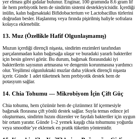
yer elması gibi gıdalar bulunur. Enginar, 100 gramında 8.6 gram lif
ile hem prebiyotik hem de sindirim sistemi destekleyicisidir. İçerdiği
inülin, kalın bağırsaktaki Bifidobacterium ve Lactobacillus türlerini
doğrudan besler. Haşlanmış veya fırında pişirilmiş haliyle sofralara
kolayca eklenebilir.
13. Muz (Özellikle Hafif Olgunlaşmamış)
Muzun içerdiği dirençli nişasta, sindirim enzimleri tarafından
parçalanmadan kalın bağırsağa ulaşır ve buradaki yararlı bakteriler
için besin görevi görür. Bu durum, bağırsak florasındaki iyi
bakterilerin sayısının artmasına ve dengenin korunmasına yardımcı
olur. Yeşilimsi olgunluktaki muzlar daha yüksek dirençli nişasta
içerir. Günde 1 adet tüketmek hem prebiyotik destek hem de
potasyum sağlar.
14. Chia Tohumu — Mikrobiyom İçin Çift Güç
Chia tohumu, hem çözünür hem de çözünmez lif içermesiyle
bağırsak florasına çift yönlü destek sağlar. Suyla temas edince jel
oluşturması, sindirim hızını düzenler ve faydalı bakteriler için uygun
bir ortam yaratır. Günde 1–2 yemek kaşığı chia tohumunu yoğurda
veya smoothie’ye eklemek en pratik tüketim yöntemidir.