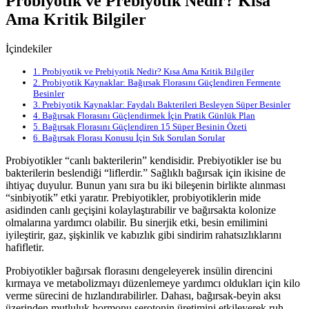
Probiyotik ve Prebiyotik Nedir? Kısa
Ama Kritik Bilgiler
İçindekiler
1.
Probiyotik ve Prebiyotik Nedir? Kısa Ama Kritik Bilgiler
2.
Probiyotik Kaynaklar: Bağırsak Florasını Güçlendiren Fermente
Besinler
3.
Prebiyotik Kaynaklar: Faydalı Bakterileri Besleyen Süper Besinler
4.
Bağırsak Florasını Güçlendirmek İçin Pratik Günlük Plan
5.
Bağırsak Florasını Güçlendiren 15 Süper Besinin Özeti
6.
Bağırsak Florası Konusu İçin Sık Sorulan Sorular
Probiyotikler “canlı bakterilerin” kendisidir. Prebiyotikler ise bu
bakterilerin beslendiği “liflerdir.” Sağlıklı bağırsak için ikisine de
ihtiyaç duyulur. Bunun yanı sıra bu iki bileşenin birlikte alınması
“sinbiyotik” etki yaratır. Prebiyotikler, probiyotiklerin mide
asidinden canlı geçişini kolaylaştırabilir ve bağırsakta kolonize
olmalarına yardımcı olabilir. Bu sinerjik etki, besin emilimini
iyileştirir, gaz, şişkinlik ve kabızlık gibi sindirim rahatsızlıklarını
hafifletir.
Probiyotikler bağırsak florasını dengeleyerek insülin direncini
kırmaya ve metabolizmayı düzenlemeye yardımcı oldukları için kilo
verme sürecini de hızlandırabilirler. Dahası, bağırsak-beyin aksı
üzerinden mutluluk hormonu serotonin üretimini etkileyerek ruh