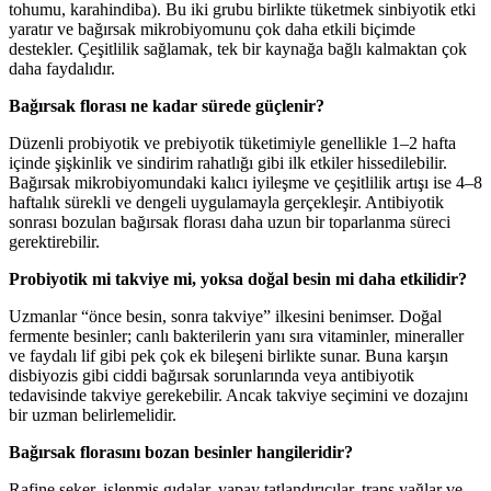
tohumu, karahindiba). Bu iki grubu birlikte tüketmek sinbiyotik etki
yaratır ve bağırsak mikrobiyomunu çok daha etkili biçimde
destekler. Çeşitlilik sağlamak, tek bir kaynağa bağlı kalmaktan çok
daha faydalıdır.
Bağırsak florası ne kadar sürede güçlenir?
Düzenli probiyotik ve prebiyotik tüketimiyle genellikle 1–2 hafta
içinde şişkinlik ve sindirim rahatlığı gibi ilk etkiler hissedilebilir.
Bağırsak mikrobiyomundaki kalıcı iyileşme ve çeşitlilik artışı ise 4–8
haftalık sürekli ve dengeli uygulamayla gerçekleşir. Antibiyotik
sonrası bozulan bağırsak florası daha uzun bir toparlanma süreci
gerektirebilir.
Probiyotik mi takviye mi, yoksa doğal besin mi daha etkilidir?
Uzmanlar “önce besin, sonra takviye” ilkesini benimser. Doğal
fermente besinler; canlı bakterilerin yanı sıra vitaminler, mineraller
ve faydalı lif gibi pek çok ek bileşeni birlikte sunar. Buna karşın
disbiyozis gibi ciddi bağırsak sorunlarında veya antibiyotik
tedavisinde takviye gerekebilir. Ancak takviye seçimini ve dozajını
bir uzman belirlemelidir.
Bağırsak florasını bozan besinler hangileridir?
Rafine şeker, işlenmiş gıdalar, yapay tatlandırıcılar, trans yağlar ve