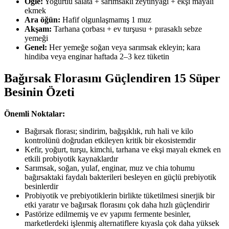
Öğle:
Yoğurtlu salata + sarımsaklı zeytinyağı + ekşi mayalı
ekmek
Ara öğün:
Hafif olgunlaşmamış 1 muz
Akşam:
Tarhana çorbası + ev turşusu + pırasaklı sebze
yemeği
Genel:
Her yemeğe soğan veya sarımsak ekleyin; kara
hindiba veya enginar haftada 2–3 kez tüketin
Bağırsak Florasını Güçlendiren 15 Süper
Besinin Özeti
Önemli Noktalar:
Bağırsak florası; sindirim, bağışıklık, ruh hali ve kilo
kontrolünü doğrudan etkileyen kritik bir ekosistemdir
Kefir, yoğurt, turşu, kimchi, tarhana ve ekşi mayalı ekmek en
etkili probiyotik kaynaklardır
Sarımsak, soğan, yulaf, enginar, muz ve chia tohumu
bağırsaktaki faydalı bakterileri besleyen en güçlü prebiyotik
besinlerdir
Probiyotik ve prebiyotiklerin birlikte tüketilmesi sinerjik bir
etki yaratır ve bağırsak florasını çok daha hızlı güçlendirir
Pastörize edilmemiş ve ev yapımı fermente besinler,
marketlerdeki işlenmiş alternatiflere kıyasla çok daha yüksek