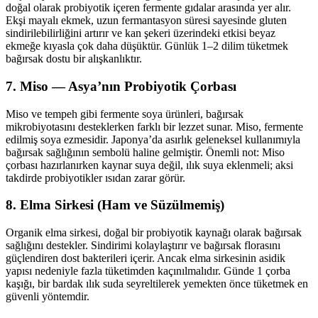
doğal olarak probiyotik içeren fermente gıdalar arasında yer alır.
Ekşi mayalı ekmek, uzun fermantasyon süresi sayesinde gluten
sindirilebilirliğini artırır ve kan şekeri üzerindeki etkisi beyaz
ekmeğe kıyasla çok daha düşüktür. Günlük 1–2 dilim tüketmek
bağırsak dostu bir alışkanlıktır.
7. Miso — Asya’nın Probiyotik Çorbası
Miso ve tempeh gibi fermente soya ürünleri, bağırsak
mikrobiyotasını desteklerken farklı bir lezzet sunar. Miso, fermente
edilmiş soya ezmesidir. Japonya’da asırlık geleneksel kullanımıyla
bağırsak sağlığının sembolü haline gelmiştir. Önemli not: Miso
çorbası hazırlanırken kaynar suya değil, ılık suya eklenmeli; aksi
takdirde probiyotikler ısıdan zarar görür.
8. Elma Sirkesi (Ham ve Süzülmemiş)
Organik elma sirkesi, doğal bir probiyotik kaynağı olarak bağırsak
sağlığını destekler. Sindirimi kolaylaştırır ve bağırsak florasını
güçlendiren dost bakterileri içerir. Ancak elma sirkesinin asidik
yapısı nedeniyle fazla tüketimden kaçınılmalıdır. Günde 1 çorba
kaşığı, bir bardak ılık suda seyreltilerek yemekten önce tüketmek en
güvenli yöntemdir.