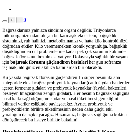
0
+
-
Bağırsaklarınız yalnızca sindirim organı değildir. Trilyonlarca
mikroorganizmadan oluşan bu karmaşık ekosistem; bağışıklık
sisteminizi, ruh halinizi, metabolizmanızı ve hatta kilo kontrolünüzü
doğrudan etkiler. Kilo verememekten kronik yorgunluğa, bağışıklık
düşüklüğünden cilt problemlerine kadar pek çok sorunun kökünde
bağırsak florasının bozulması yatıyor. Dolayısıyla sağlıklı bir yaşam
için
bağırsak florasını güçlendiren besinleri
her gün sofranıza
taşımak, aldığınız en akıllıca kararlardan biri olacaktır.
Bu yazıda bağırsak florasını güçlendiren 15 süper besini iki ana
kategoride ele alacağız: probiyotik kaynaklar (canlı faydalı bakteriler
içeren fermente gıdalar) ve prebiyotik kaynaklar (faydalı bakterileri
besleyen lif açısından zengin gıdalar). Her besinin bağırsak sağlığına
nasıl katkı sağladığını, ne kadar ve nasıl tüketilmesi gerektiğini
bilimsel veriler eşliğinde paylaşacağız. Ayrıca probiyotik ve
prebiyotiklerin birlikte tüketilmesinin neden daha güçlü etki
yarattığını da açıklayacağız. Hazırsanız, bağırsak sağlığınızı kökten
dönüştürecek bu listeye birlikte bakalım!