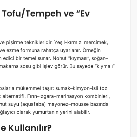
il, Tofu/Tempeh ve “Ev
 ve pişirme teknikleridir. Yeşil–kırmızı mercimek,
a ve ezme formuna rahatça uyarlanır. Örneğin
n edici bir temel sunar. Nohut “kıyması”, soğan–
akarna sosu gibi işlev görür. Bu sayede “kıymalı”
 soslarla mükemmel taşır: sumak–kimyon–isli toz
alternatifi. Fırın–ızgara–marinasyon kombinleri,
nohut suyu (aquafaba) mayonez–mousse bazında
ğlayıcı olarak yumurtanın yerini alabilir.
 Kullanılır?