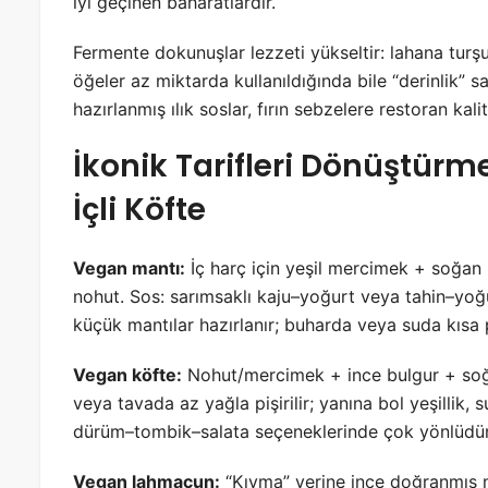
iyi geçinen baharatlardır.
Fermente dokunuşlar lezzeti yükseltir: lahana turş
öğeler az miktarda kullanıldığında bile “derinlik” 
hazırlanmış ılık soslar, fırın sebzelere restoran kalit
İkonik Tarifleri Dönüştürm
İçli Köfte
Vegan mantı:
İç harç için yeşil mercimek + soğan 
nohut. Sos: sarımsaklı kaju–yoğurt veya tahin–yoğur
küçük mantılar hazırlanır; buharda veya suda kısa pişi
Vegan köfte:
Nohut/mercimek + ince bulgur + soğa
veya tavada az yağla pişirilir; yanına bol yeşillik, 
dürüm–tombik–salata seçeneklerinde çok yönlüdür
Vegan lahmacun:
“Kıyma” yerine ince doğranmış 