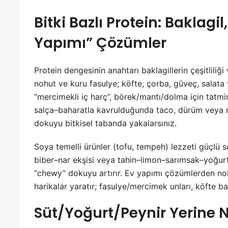
Bitki Bazlı Protein: Baklag
Yapımı” Çözümler
Protein dengesinin anahtarı baklagillerin çeşitliliği
nohut ve kuru fasulye; köfte, çorba, güveç, salat
“mercimekli iç harç”, börek/mantı/dolma için tatmi
salça–baharatla kavrulduğunda taco, dürüm veya m
dokuyu bitkisel tabanda yakalarsınız.
Soya temelli ürünler (tofu, tempeh) lezzeti güçlü
biber–nar ekşisi veya tahin–limon–sarımsak–yoğurt 
“chewy” dokuyu artırır. Ev yapımı çözümlerden 
harikalar yaratır; fasulye/mercimek unları, köfte ba
Süt/Yoğurt/Peynir Yerine Ne