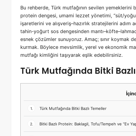
Bu rehberde, Türk mutfağının sevilen yemeklerini bit
protein dengesi, umami lezzet yönetimi, “süt/yoğur
işaretlerini ve alışveriş–hazırlık stratejilerini adı
tahin-yoğurt sos dengesinden mantı–köfte–lahmacun
esnek çözümler sunuyoruz. Amaç; sınır koymak değ
kurmak. Böylece mevsimlik, yerel ve ekonomik mal
mutfağı kimliğini taşıyarak eşlik edebilirsiniz.
Türk Mutfağında Bitki Bazl
İçin
Türk Mutfağında Bitki Bazlı Temeller
1.
Bitki Bazlı Protein: Baklagil, Tofu/Tempeh ve “Ev Y
2.