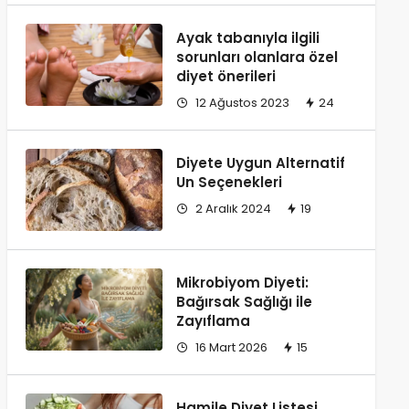
Ayak tabanıyla ilgili
sorunları olanlara özel
diyet önerileri
12 Ağustos 2023
24
Diyete Uygun Alternatif
Un Seçenekleri
2 Aralık 2024
19
Mikrobiyom Diyeti:
Bağırsak Sağlığı ile
Zayıflama
16 Mart 2026
15
Hamile Diyet Listesi