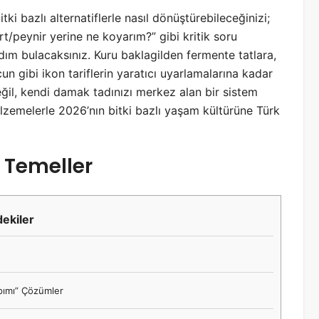
ki bazlı alternatiflerle nasıl dönüştürebileceğinizi;
t/peynir yerine ne koyarım?” gibi kritik soru
m adım bulacaksınız. Kuru baklagilden fermente tatlara,
 gibi ikon tariflerin yaratıcı uyarlamalarına kadar
il, kendi damak tadınızı merkez alan bir sistem
zemelerle 2026’nın bitki bazlı yaşam kültürüne Türk
ı Temeller
dekiler
apımı” Çözümler