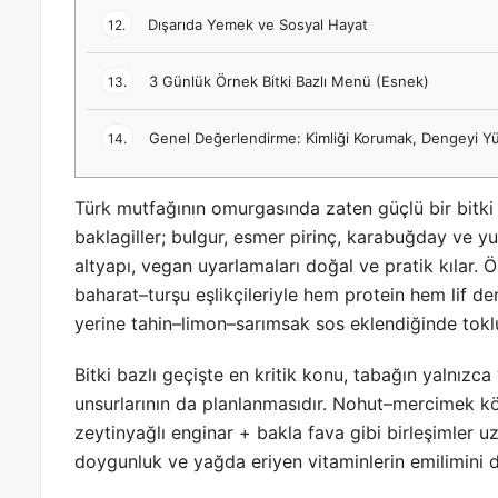
Dışarıda Yemek ve Sosyal Hayat
12.
3 Günlük Örnek Bitki Bazlı Menü (Esnek)
13.
Genel Değerlendirme: Kimliği Korumak, Dengeyi Y
14.
Türk mutfağının omurgasında zaten güçlü bir bitki 
baklagiller; bulgur, esmer pirinç, karabuğday ve yula
altyapı, vegan uyarlamaları doğal ve pratik kılar. Ö
baharat–turşu eşlikçileriyle hem protein hem lif den
yerine tahin–limon–sarımsak sos eklendiğinde toklu
Bitki bazlı geçişte en kritik konu, tabağın yalnızca
unsurlarının da planlanmasıdır. Nohut–mercimek köft
zeytinyağlı enginar + bakla fava gibi birleşimler uz
doygunluk ve yağda eriyen vitaminlerin emilimini de