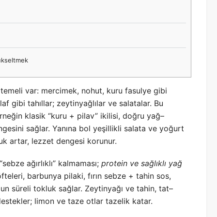
ükseltmek
temeli var: mercimek, nohut, kuru fasulye gibi
f gibi tahıllar; zeytinyağlılar ve salatalar. Bu
rneğin klasik “kuru + pilav” ikilisi, doğru yağ–
gesini sağlar. Yanına bol yeşillikli salata ve yoğurt
k artar, lezzet dengesi korunur.
 “sebze ağırlıklı” kalmaması;
protein ve sağlıklı yağ
eleri, barbunya pilaki, fırın sebze + tahin sos,
un süreli tokluk sağlar. Zeytinyağı ve tahin, tat–
stekler; limon ve taze otlar tazelik katar.