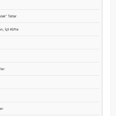
lak” Tatlar
, İçli Köfte
fler
rı