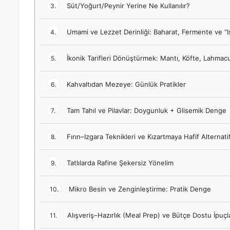
Süt/Yoğurt/Peynir Yerine Ne Kullanılır?
3.
Umami ve Lezzet Derinliği: Baharat, Fermente ve “Is
4.
İkonik Tarifleri Dönüştürmek: Mantı, Köfte, Lahmacun
5.
Kahvaltıdan Mezeye: Günlük Pratikler
6.
Tam Tahıl ve Pilavlar: Doygunluk + Glisemik Denge
7.
Fırın–Izgara Teknikleri ve Kızartmaya Hafif Alternati
8.
Tatlılarda Rafine Şekersiz Yönelim
9.
Mikro Besin ve Zenginleştirme: Pratik Denge
10.
Alışveriş–Hazırlık (Meal Prep) ve Bütçe Dostu İpuçla
11.