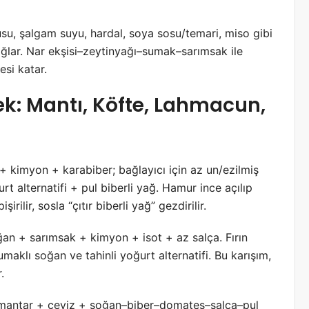
usu, şalgam suyu, hardal, soya sosu/temari, miso gibi
sağlar. Nar ekşisi–zeytinyağı–sumak–sarımsak ile
esi katar.
ek: Mantı, Köfte, Lahmacun,
+ kimyon + karabiber; bağlayıcı için az un/ezilmiş
t alternatifi + pul biberli yağ. Hamur ince açılıp
rilir, sosla “çıtır biberli yağ” gezdirilir.
n + sarımsak + kimyon + isot + az salça. Fırın
sumaklı soğan ve tahinli yoğurt alternatifi. Bu karışım,
.
mantar + ceviz + soğan–biber–domates–salça–pul