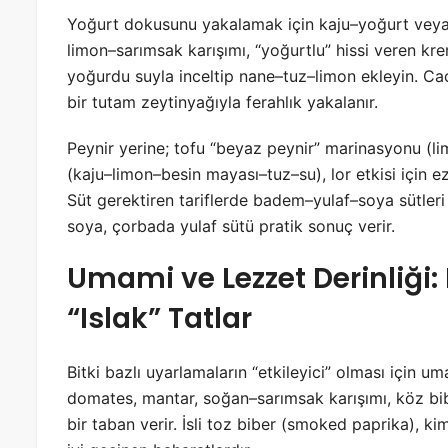
Yoğurt dokusunu yakalamak için kaju–yoğurt veya s
limon–sarımsak karışımı, “yoğurtlu” hissi veren krem
yoğurdu suyla inceltip nane–tuz–limon ekleyin. Ca
bir tutam zeytinyağıyla ferahlık yakalanır.
Peynir yerine; tofu “beyaz peynir” marinasyonu (li
(kaju–limon–besin mayası–tuz–su), lor etkisi için e
Süt gerektiren tariflerde badem–yulaf–soya sütleri
soya, çorbada yulaf sütü pratik sonuç verir.
Umami ve Lezzet Derinliği:
“Islak” Tatlar
Bitki bazlı uyarlamaların “etkileyici” olması için 
domates, mantar, soğan–sarımsak karışımı, köz bibe
bir taban verir. İsli toz biber (smoked paprika), 