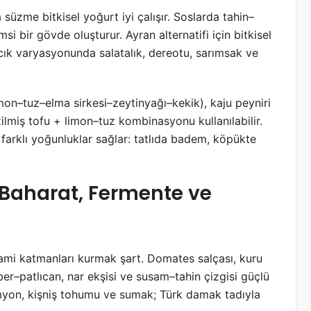
üzme bitkisel yoğurt iyi çalışır. Soslarda tahin–
si bir gövde oluşturur. Ayran alternatifi için bitkisel
cık varyasyonunda salatalık, dereotu, sarımsak ve
mon–tuz–elma sirkesi–zeytinyağı–kekik), kaju peyniri
zilmiş tofu + limon–tuz kombinasyonu kullanılabilir.
 farklı yoğunluklar sağlar: tatlıda badem, köpükte
 Baharat, Fermente ve
umami katmanları kurmak şart. Domates salçası, kuru
r–patlıcan, nar ekşisi ve susam–tahin çizgisi güçlü
kimyon, kişniş tohumu ve sumak; Türk damak tadıyla