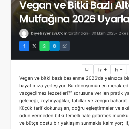
Vegan ve Bitki Bazlı Alt
Mutfağına 2026 Uyarl
DiyetisyenEvi.Com
tarafından
30 Ekim 2025
2 kez
+
-
Vegan ve bitki bazlı beslenme 2026’da yalnızca bir
hayatımıza yerleşiyor. Bu dönüşümün en merak edi
vazgeçilmez lezzetleri?” sorusuna verilen pratik yan
geleneği, zeytinyağlılar, tahıllar ve zengin baharat
Küçük tarif dokunuşları, doğru eşleştirmeler ve akıll
ödün vermeden bitki temelli hale getirmek mümkün. 
ve bütçe dostu bir yaklaşım sunmakla kalmıyor; lif, 