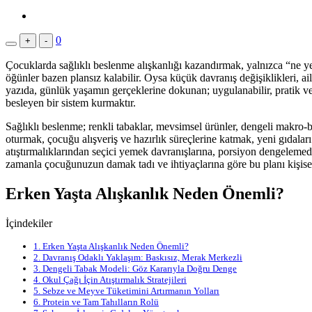
0
+
-
Çocuklarda sağlıklı beslenme alışkanlığı kazandırmak, yalnızca “ne yed
öğünler bazen plansız kalabilir. Oysa küçük davranış değişiklikleri, a
yazıda, günlük yaşamın gerçeklerine dokunan; uygulanabilir, pratik ve
besleyen bir sistem kurmaktır.
Sağlıklı beslenme; renkli tabaklar, mevsimsel ürünler, dengeli makro-bes
oturmak, çocuğu alışveriş ve hazırlık süreçlerine katmak, yeni gıdaları
atıştırmalıklarından seçici yemek davranışlarına, porsiyon dengelemed
zamanla çocuğunuzun damak tadı ve ihtiyaçlarına göre bu planı kişiselle
Erken Yaşta Alışkanlık Neden Önemli?
İçindekiler
1.
Erken Yaşta Alışkanlık Neden Önemli?
2.
Davranış Odaklı Yaklaşım: Baskısız, Merak Merkezli
3.
Dengeli Tabak Modeli: Göz Kararıyla Doğru Denge
4.
Okul Çağı İçin Atıştırmalık Stratejileri
5.
Sebze ve Meyve Tüketimini Artırmanın Yolları
6.
Protein ve Tam Tahılların Rolü