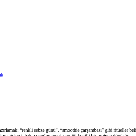
ık
e hazırlamak; “renkli sebze günü”, “smoothie çarşambası” gibi ritüeller 
raya gelen tabak, çocuğun emek verdiği keyifli bir projeye dönüşür.