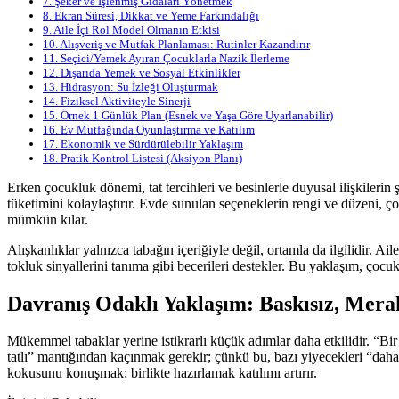
7.
Şeker ve İşlenmiş Gıdaları Yönetmek
8.
Ekran Süresi, Dikkat ve Yeme Farkındalığı
9.
Aile İçi Rol Model Olmanın Etkisi
10.
Alışveriş ve Mutfak Planlaması: Rutinler Kazandırır
11.
Seçici/Yemek Ayıran Çocuklarla Nazik İlerleme
12.
Dışarıda Yemek ve Sosyal Etkinlikler
13.
Hidrasyon: Su İzleği Oluşturmak
14.
Fiziksel Aktiviteyle Sinerji
15.
Örnek 1 Günlük Plan (Esnek ve Yaşa Göre Uyarlanabilir)
16.
Ev Mutfağında Oyunlaştırma ve Katılım
17.
Ekonomik ve Sürdürülebilir Yaklaşım
18.
Pratik Kontrol Listesi (Aksiyon Planı)
Erken çocukluk dönemi, tat tercihleri ve besinlerle duyusal ilişkilerin
tüketimini kolaylaştırır. Evde sunulan seçeneklerin rengi ve düzeni, ç
mümkün kılar.
Alışkanlıklar yalnızca tabağın içeriğiyle değil, ortamla da ilgilidir.
tokluk sinyallerini tanıma gibi becerileri destekler. Bu yaklaşım, çoc
Davranış Odaklı Yaklaşım: Baskısız, Mera
Mükemmel tabaklar yerine istikrarlı küçük adımlar daha etkilidir. “Bir
tatlı” mantığından kaçınmak gerekir; çünkü bu, bazı yiyecekleri “daha
kokusunu konuşmak; birlikte hazırlamak katılımı artırır.