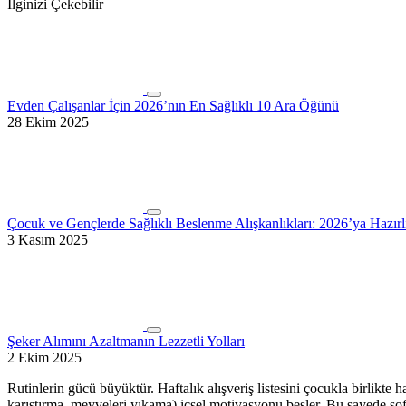
İlginizi Çekebilir
Evden Çalışanlar İçin 2026’nın En Sağlıklı 10 Ara Öğünü
28 Ekim 2025
Çocuk ve Gençlerde Sağlıklı Beslenme Alışkanlıkları: 2026’ya Hazırl
3 Kasım 2025
Şeker Alımını Azaltmanın Lezzetli Yolları
2 Ekim 2025
Rutinlerin gücü büyüktür. Haftalık alışveriş listesini çocukla birlikt
karıştırma, meyveleri yıkama) içsel motivasyonu besler. Bu sayede sof