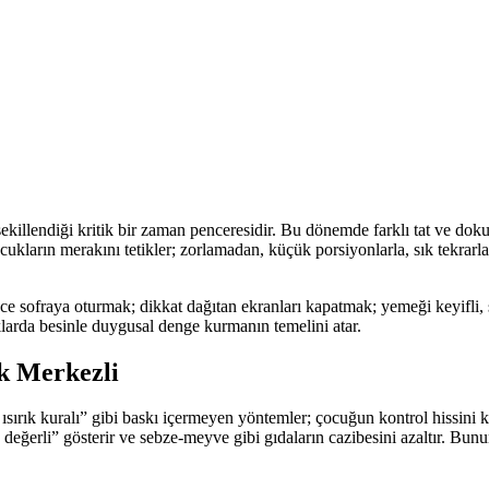
 şekillendiği kritik bir zaman penceresidir. Bu dönemde farklı tat ve dok
ocukların merakını tetikler; zorlamadan, küçük porsiyonlarla, sık tekrar
 Ailece sofraya oturmak; dikkat dağıtan ekranları kapatmak; yemeği keyif
uklarda besinle duygusal denge kurmanın temelini atar.
k Merkezli
 ısırık kuralı” gibi baskı içermeyen yöntemler; çocuğun kontrol hissini 
 değerli” gösterir ve sebze-meyve gibi gıdaların cazibesini azaltır. Bu