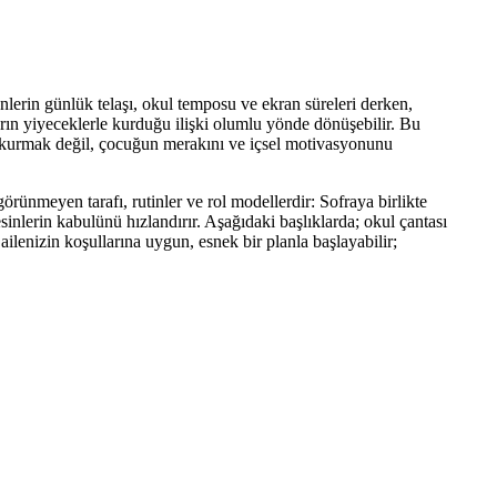
nlerin günlük telaşı, okul temposu ve ekran süreleri derken,
ların yiyeceklerle kurduğu ilişki olumlu yönde dönüşebilir. Bu
skı kurmak değil, çocuğun merakını ve içsel motivasyonunu
görünmeyen tarafı, rutinler ve rol modellerdir: Sofraya birlikte
sinlerin kabulünü hızlandırır. Aşağıdaki başlıklarda; okul çantası
lenizin koşullarına uygun, esnek bir planla başlayabilir;