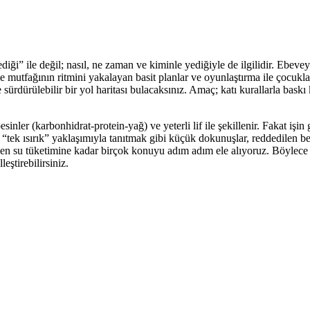
iği” ile değil; nasıl, ne zaman ve kiminle yediğiyle de ilgilidir. Ebevey
ile mutfağının ritmini yakalayan basit planlar ve oyunlaştırma ile çocuk
 sürdürülebilir bir yol haritası bulacaksınız. Amaç; katı kurallarla ba
inler (karbonhidrat-protein-yağ) ve yeterli lif ile şekillenir. Fakat işin 
 “tek ısırık” yaklaşımıyla tanıtmak gibi küçük dokunuşlar, reddedilen be
en su tüketimine kadar birçok konuyu adım adım ele alıyoruz. Böylece ai
ştirebilirsiniz.