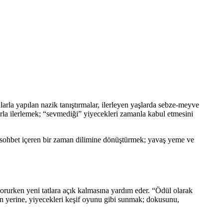
ularla yapılan nazik tanıştırmalar, ilerleyen yaşlarda sebze-meyve
larla ilerlemek; “sevmediği” yiyecekleri zamanla kabul etmesini
li, sohbet içeren bir zaman dilimine dönüştürmek; yavaş yeme ve
korurken yeni tatlara açık kalmasına yardım eder. “Ödül olarak
nun yerine, yiyecekleri keşif oyunu gibi sunmak; dokusunu,