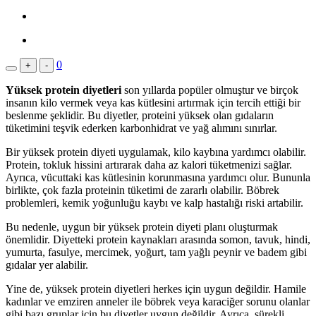
0
+
-
Yüksek protein diyetleri
son yıllarda popüler olmuştur ve birçok
insanın kilo vermek veya kas kütlesini artırmak için tercih ettiği bir
beslenme şeklidir. Bu diyetler, proteini yüksek olan gıdaların
tüketimini teşvik ederken karbonhidrat ve yağ alımını sınırlar.
Bir yüksek protein diyeti uygulamak, kilo kaybına yardımcı olabilir.
Protein, tokluk hissini artırarak daha az kalori tüketmenizi sağlar.
Ayrıca, vücuttaki kas kütlesinin korunmasına yardımcı olur. Bununla
birlikte, çok fazla proteinin tüketimi de zararlı olabilir. Böbrek
problemleri, kemik yoğunluğu kaybı ve kalp hastalığı riski artabilir.
Bu nedenle, uygun bir yüksek protein diyeti planı oluşturmak
önemlidir. Diyetteki protein kaynakları arasında somon, tavuk, hindi,
yumurta, fasulye, mercimek, yoğurt, tam yağlı peynir ve badem gibi
gıdalar yer alabilir.
Yine de, yüksek protein diyetleri herkes için uygun değildir. Hamile
kadınlar ve emziren anneler ile böbrek veya karaciğer sorunu olanlar
gibi bazı gruplar için bu diyetler uygun değildir. Ayrıca, sürekli