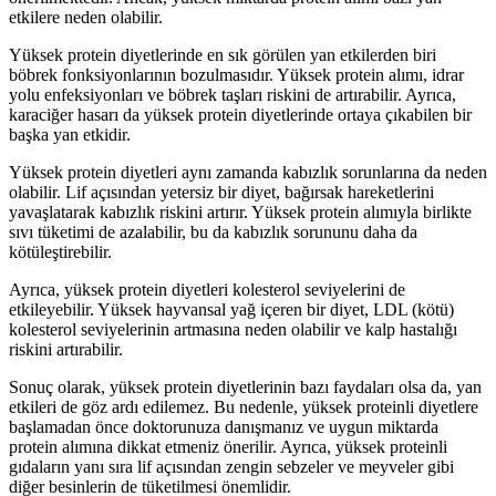
etkilere neden olabilir.
Yüksek protein diyetlerinde en sık görülen yan etkilerden biri
böbrek fonksiyonlarının bozulmasıdır. Yüksek protein alımı, idrar
yolu enfeksiyonları ve böbrek taşları riskini de artırabilir. Ayrıca,
karaciğer hasarı da yüksek protein diyetlerinde ortaya çıkabilen bir
başka yan etkidir.
Yüksek protein diyetleri aynı zamanda kabızlık sorunlarına da neden
olabilir. Lif açısından yetersiz bir diyet, bağırsak hareketlerini
yavaşlatarak kabızlık riskini artırır. Yüksek protein alımıyla birlikte
sıvı tüketimi de azalabilir, bu da kabızlık sorununu daha da
kötüleştirebilir.
Ayrıca, yüksek protein diyetleri kolesterol seviyelerini de
etkileyebilir. Yüksek hayvansal yağ içeren bir diyet, LDL (kötü)
kolesterol seviyelerinin artmasına neden olabilir ve kalp hastalığı
riskini artırabilir.
Sonuç olarak, yüksek protein diyetlerinin bazı faydaları olsa da, yan
etkileri de göz ardı edilemez. Bu nedenle, yüksek proteinli diyetlere
başlamadan önce doktorunuza danışmanız ve uygun miktarda
protein alımına dikkat etmeniz önerilir. Ayrıca, yüksek proteinli
gıdaların yanı sıra lif açısından zengin sebzeler ve meyveler gibi
diğer besinlerin de tüketilmesi önemlidir.