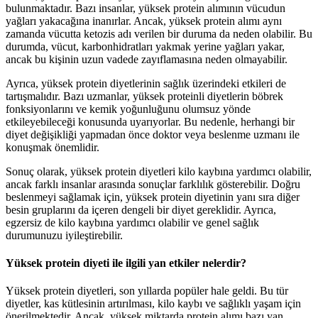
bulunmaktadır. Bazı insanlar, yüksek protein alımının vücudun
yağları yakacağına inanırlar. Ancak, yüksek protein alımı aynı
zamanda vücutta ketozis adı verilen bir duruma da neden olabilir. Bu
durumda, vücut, karbonhidratları yakmak yerine yağları yakar,
ancak bu kişinin uzun vadede zayıflamasına neden olmayabilir.
Ayrıca, yüksek protein diyetlerinin sağlık üzerindeki etkileri de
tartışmalıdır. Bazı uzmanlar, yüksek proteinli diyetlerin böbrek
fonksiyonlarını ve kemik yoğunluğunu olumsuz yönde
etkileyebileceği konusunda uyarıyorlar. Bu nedenle, herhangi bir
diyet değişikliği yapmadan önce doktor veya beslenme uzmanı ile
konuşmak önemlidir.
Sonuç olarak, yüksek protein diyetleri kilo kaybına yardımcı olabilir,
ancak farklı insanlar arasında sonuçlar farklılık gösterebilir. Doğru
beslenmeyi sağlamak için, yüksek protein diyetinin yanı sıra diğer
besin gruplarını da içeren dengeli bir diyet gereklidir. Ayrıca,
egzersiz de kilo kaybına yardımcı olabilir ve genel sağlık
durumunuzu iyileştirebilir.
Yüksek protein diyeti ile ilgili yan etkiler nelerdir?
Yüksek protein diyetleri, son yıllarda popüler hale geldi. Bu tür
diyetler, kas kütlesinin artırılması, kilo kaybı ve sağlıklı yaşam için
önerilmektedir. Ancak, yüksek miktarda protein alımı bazı yan