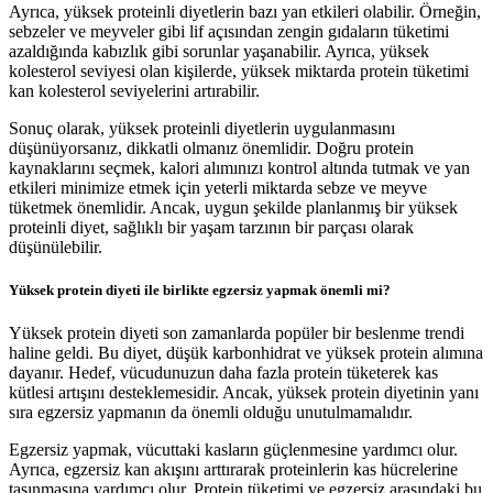
Ayrıca, yüksek proteinli diyetlerin bazı yan etkileri olabilir. Örneğin,
sebzeler ve meyveler gibi lif açısından zengin gıdaların tüketimi
azaldığında kabızlık gibi sorunlar yaşanabilir. Ayrıca, yüksek
kolesterol seviyesi olan kişilerde, yüksek miktarda protein tüketimi
kan kolesterol seviyelerini artırabilir.
Sonuç olarak, yüksek proteinli diyetlerin uygulanmasını
düşünüyorsanız, dikkatli olmanız önemlidir. Doğru protein
kaynaklarını seçmek, kalori alımınızı kontrol altında tutmak ve yan
etkileri minimize etmek için yeterli miktarda sebze ve meyve
tüketmek önemlidir. Ancak, uygun şekilde planlanmış bir yüksek
proteinli diyet, sağlıklı bir yaşam tarzının bir parçası olarak
düşünülebilir.
Yüksek protein diyeti ile birlikte egzersiz yapmak önemli mi?
Yüksek protein diyeti son zamanlarda popüler bir beslenme trendi
haline geldi. Bu diyet, düşük karbonhidrat ve yüksek protein alımına
dayanır. Hedef, vücudunuzun daha fazla protein tüketerek kas
kütlesi artışını desteklemesidir. Ancak, yüksek protein diyetinin yanı
sıra egzersiz yapmanın da önemli olduğu unutulmamalıdır.
Egzersiz yapmak, vücuttaki kasların güçlenmesine yardımcı olur.
Ayrıca, egzersiz kan akışını arttırarak proteinlerin kas hücrelerine
taşınmasına yardımcı olur. Protein tüketimi ve egzersiz arasındaki bu