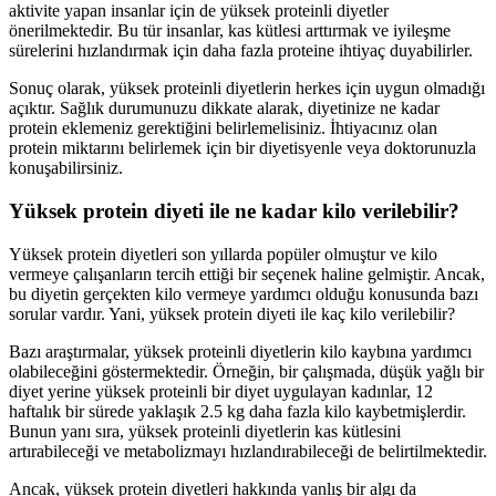
aktivite yapan insanlar için de yüksek proteinli diyetler
önerilmektedir. Bu tür insanlar, kas kütlesi arttırmak ve iyileşme
sürelerini hızlandırmak için daha fazla proteine ihtiyaç duyabilirler.
Sonuç olarak, yüksek proteinli diyetlerin herkes için uygun olmadığı
açıktır. Sağlık durumunuzu dikkate alarak, diyetinize ne kadar
protein eklemeniz gerektiğini belirlemelisiniz. İhtiyacınız olan
protein miktarını belirlemek için bir diyetisyenle veya doktorunuzla
konuşabilirsiniz.
Yüksek protein diyeti ile ne kadar kilo verilebilir?
Yüksek protein diyetleri son yıllarda popüler olmuştur ve kilo
vermeye çalışanların tercih ettiği bir seçenek haline gelmiştir. Ancak,
bu diyetin gerçekten kilo vermeye yardımcı olduğu konusunda bazı
sorular vardır. Yani, yüksek protein diyeti ile kaç kilo verilebilir?
Bazı araştırmalar, yüksek proteinli diyetlerin kilo kaybına yardımcı
olabileceğini göstermektedir. Örneğin, bir çalışmada, düşük yağlı bir
diyet yerine yüksek proteinli bir diyet uygulayan kadınlar, 12
haftalık bir sürede yaklaşık 2.5 kg daha fazla kilo kaybetmişlerdir.
Bunun yanı sıra, yüksek proteinli diyetlerin kas kütlesini
artırabileceği ve metabolizmayı hızlandırabileceği de belirtilmektedir.
Ancak, yüksek protein diyetleri hakkında yanlış bir algı da