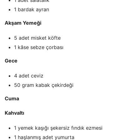
1 adet salatalık
1 bardak ayran
Akşam Yemeği
5 adet misket köfte
1 kâse sebze çorbası
Gece
4 adet ceviz
50 gram kabak çekirdeği
Cuma
Kahvaltı
1 yemek kaşığı şekersiz fındık ezmesi
1 haşlanmış adet yumurta