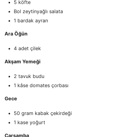
5 köfte
Bol zeytinyağlı salata
1 bardak ayran
Ara Öğün
4 adet çilek
Akşam Yemeği
2 tavuk budu
1 kâse domates çorbası
Gece
50 gram kabak çekirdeği
1 kase yoğurt
Çarşamba