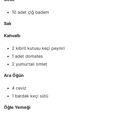
10 adet çiğ badem
Salı
Kahvaltı
2 kibrit kutusu keçi peyniri
1 adet domates
2 yumurtalı omlet
Ara Öğün
4 ceviz
1 bardak
keçi sütü
Öğle Yemeği