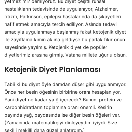
yetmez mi? demiyoruz. Bu diyet çeşitli ruhsal
hastalıkların tedavisinde de uygulanıyor, Alzheimer,
otizm, Parkinson, epilepsi hastalarında da şikayetleri
hafifletmek amacıyla tercih ediliyor. Aslında tedavi
amacıyla uygulanmaya başlanmış fakat ketojenik diyet
ile zayıflama kimin aklına geldiyse bu parlak fikir onun
sayesinde yayılmış. Ketojenik diyet de popüler
diyetlerimiz arasına girmiş. Vatana millete uğurlu olsun.
Ketojenik Diyet Planlaması
Tabii ki bu diyet öyle damdan düşer gibi uygulanmıyor.
Önce her besin öğesinin birbirine oranı hesaplanıyor.
Yani diyet ne kadar ya ğ içerecek? Bunun, protein ve
karbonhidratların toplamına oranı önemli. Kesirin
payında yağ, paydasında ise diğer besin öğeleri var.
(Zamanında matematikçiyi dinleyeydim iyiydi. Size
şekilli mekilli daha güzel anlatırdım.)