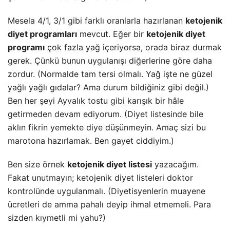
Mesela 4/1, 3/1 gibi farklı oranlarla hazırlanan
ketojenik
diyet programları
mevcut. Eğer bir
ketojenik diyet
programı
çok fazla yağ içeriyorsa, orada biraz durmak
gerek. Çünkü bunun uygulanışı diğerlerine göre daha
zordur. (Normalde tam tersi olmalı. Yağ işte ne güzel
yağlı yağlı gıdalar? Ama durum bildiğiniz gibi değil.)
Ben her şeyi Ayvalık tostu gibi karışık bir hâle
getirmeden devam ediyorum. (Diyet listesinde bile
aklın fikrin yemekte diye düşünmeyin. Amaç sizi bu
marotona hazırlamak. Ben gayet ciddiyim.)
Ben size örnek
ketojenik diyet listesi
yazacağım.
Fakat unutmayın; ketojenik diyet listeleri doktor
kontrolünde uygulanmalı. (Diyetisyenlerin muayene
ücretleri de amma pahalı deyip ihmal etmemeli. Para
sizden kıymetli mi yahu?)