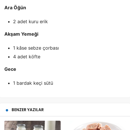
Ara Öğün
2 adet kuru erik
Akşam Yemeği
1 kâse sebze çorbası
4 adet köfte
Gece
1 bardak keçi sütü
BENZER YAZILAR