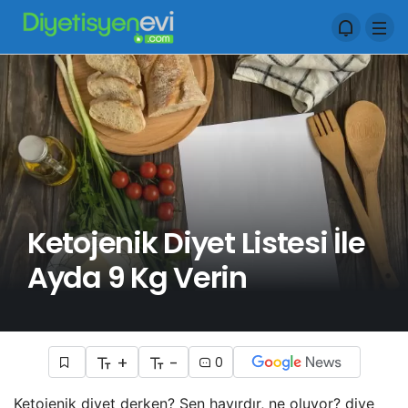
Ketojenik Diyet Listesi İle
Ayda 9 Kg Verin
+
-
0
Ketojenik diyet derken? Sen hayırdır, ne oluyor? diye