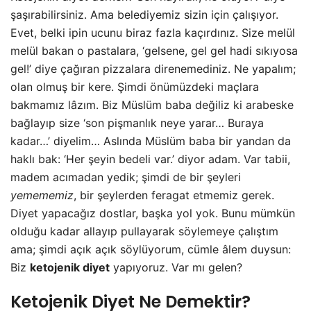
şaşırabilirsiniz. Ama belediyemiz sizin için çalışıyor.
Evet, belki ipin ucunu biraz fazla kaçırdınız. Size melül
melül bakan o pastalara, ‘gelsene, gel gel hadi sıkıyosa
gel!’ diye çağıran pizzalara direnemediniz. Ne yapalım;
olan olmuş bir kere. Şimdi önümüzdeki maçlara
bakmamız lâzım. Biz Müslüm baba değiliz ki arabeske
bağlayıp size ‘son pişmanlık neye yarar… Buraya
kadar…’ diyelim… Aslında Müslüm baba bir yandan da
haklı bak: ‘Her şeyin bedeli var.’ diyor adam. Var tabii,
madem acımadan yedik; şimdi de bir şeyleri
yemememiz
, bir şeylerden feragat etmemiz gerek.
Diyet yapacağız dostlar, başka yol yok. Bunu mümkün
olduğu kadar allayıp pullayarak söylemeye çalıştım
ama; şimdi açık açık söylüyorum, cümle âlem duysun:
Biz
ketojenik diyet
yapıyoruz. Var mı gelen?
Ketojenik Diyet Ne Demektir?