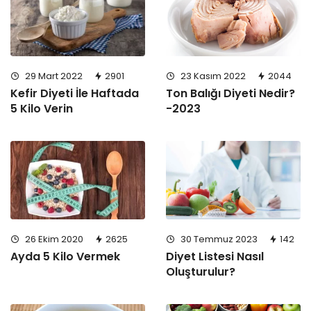
23 Kasım 2022
2044
29 Mart 2022
2901
Ton Balığı Diyeti Nedir?
Kefir Diyeti İle Haftada
-2023
5 Kilo Verin
30 Temmuz 2023
142
26 Ekim 2020
2625
Diyet Listesi Nasıl
Ayda 5 Kilo Vermek
Oluşturulur?