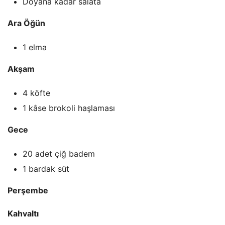
Doyana kadar salata
Ara Öğün
1 elma
Akşam
4 köfte
1 kâse brokoli haşlaması
Gece
20 adet çiğ badem
1 bardak süt
Perşembe
Kahvaltı