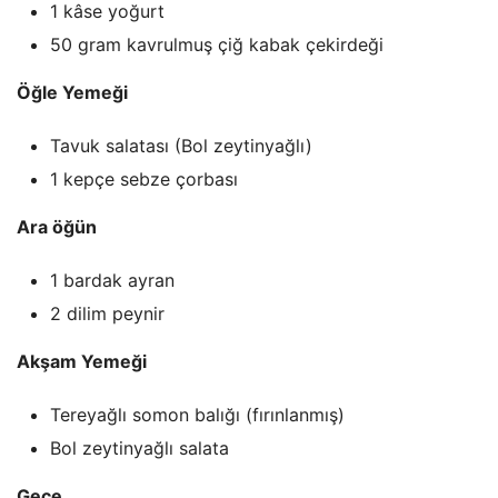
1 kâse yoğurt
50 gram kavrulmuş çiğ kabak çekirdeği
Öğle Yemeği
Tavuk salatası (Bol zeytinyağlı)
1 kepçe sebze çorbası
Ara öğün
1 bardak ayran
2 dilim peynir
Akşam Yemeği
Tereyağlı somon balığı (fırınlanmış)
Bol zeytinyağlı salata
Gece