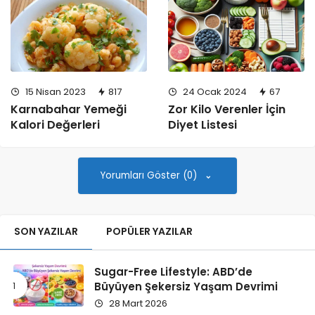
15 Nisan 2023
817
24 Ocak 2024
67
Karnabahar Yemeği
Zor Kilo Verenler İçin
Kalori Değerleri
Diyet Listesi
Yorumları Göster (0)
SON YAZILAR
POPÜLER YAZILAR
Sugar-Free Lifestyle: ABD’de
Büyüyen Şekersiz Yaşam Devrimi
28 Mart 2026