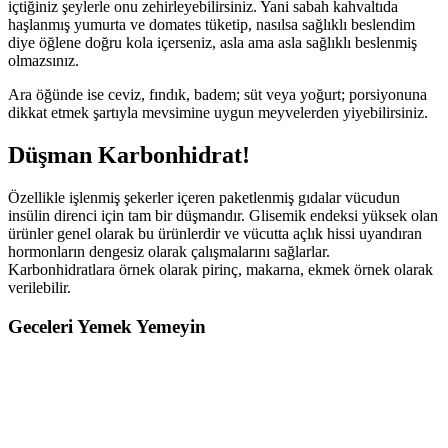
içtiğiniz şeylerle onu zehirleyebilirsiniz. Yani sabah kahvaltıda
haşlanmış yumurta ve domates tüketip, nasılsa sağlıklı beslendim
diye öğlene doğru kola içerseniz, asla ama asla sağlıklı beslenmiş
olmazsınız.
Ara öğünde ise ceviz, fındık, badem; süt veya yoğurt; porsiyonuna
dikkat etmek şartıyla mevsimine uygun meyvelerden yiyebilirsiniz.
Düşman Karbonhidrat!
Özellikle işlenmiş şekerler içeren paketlenmiş gıdalar vücudun
insülin direnci için tam bir düşmandır. Glisemik endeksi yüksek olan
ürünler genel olarak bu ürünlerdir ve vücutta açlık hissi uyandıran
hormonların dengesiz olarak çalışmalarını sağlarlar.
Karbonhidratlara örnek olarak pirinç, makarna, ekmek örnek olarak
verilebilir.
Geceleri Yemek Yemeyin