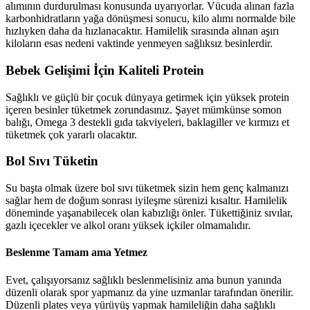
alımının durdurulması konusunda uyarıyorlar. Vücuda alınan fazla
karbonhidratların yağa dönüşmesi sonucu, kilo alımı normalde bile
hızlıyken daha da hızlanacaktır. Hamilelik sırasında alınan aşırı
kiloların esas nedeni vaktinde yenmeyen sağlıksız besinlerdir.
Bebek Gelişimi İçin Kaliteli Protein
Sağlıklı ve güçlü bir çocuk dünyaya getirmek için yüksek protein
içeren besinler tüketmek zorundasınız. Şayet mümkünse somon
balığı, Omega 3 destekli gıda takviyeleri, baklagiller ve kırmızı et
tüketmek çok yararlı olacaktır.
Bol Sıvı Tüketin
Su başta olmak üzere bol sıvı tüketmek sizin hem genç kalmanızı
sağlar hem de doğum sonrası iyileşme sürenizi kısaltır. Hamilelik
döneminde yaşanabilecek olan kabızlığı önler. Tükettiğiniz sıvılar,
gazlı içecekler ve alkol oranı yüksek içkiler olmamalıdır.
Beslenme Tamam ama Yetmez
Evet, çalışıyorsanız sağlıklı beslenmelisiniz ama bunun yanında
düzenli olarak spor yapmanız da yine uzmanlar tarafından önerilir.
Düzenli plates veya yürüyüş yapmak hamileliğin daha sağlıklı