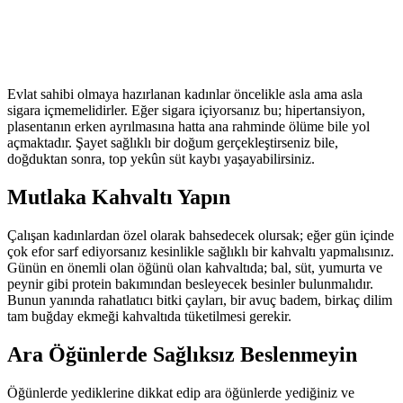
Evlat sahibi olmaya hazırlanan kadınlar öncelikle asla ama asla
sigara içmemelidirler. Eğer sigara içiyorsanız bu; hipertansiyon,
plasentanın erken ayrılmasına hatta ana rahminde ölüme bile yol
açmaktadır. Şayet sağlıklı bir doğum gerçekleştirseniz bile,
doğduktan sonra, top yekûn süt kaybı yaşayabilirsiniz.
Mutlaka Kahvaltı Yapın
Çalışan kadınlardan özel olarak bahsedecek olursak; eğer gün içinde
çok efor sarf ediyorsanız kesinlikle sağlıklı bir kahvaltı yapmalısınız.
Günün en önemli olan öğünü olan kahvaltıda; bal, süt, yumurta ve
peynir gibi protein bakımından besleyecek besinler bulunmalıdır.
Bunun yanında rahatlatıcı bitki çayları, bir avuç badem, birkaç dilim
tam buğday ekmeği kahvaltıda tüketilmesi gerekir.
Ara Öğünlerde Sağlıksız Beslenmeyin
Öğünlerde yediklerine dikkat edip ara öğünlerde yediğiniz ve